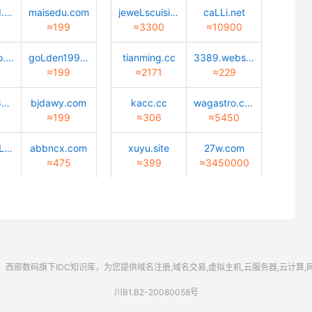
quantwind.com
maisedu.com
jeweLscuisine.com
caLLi.net
≈199
≈3300
≈10900
Lucky-bao.top
goLden1999.com
tianming.cc
3389.website
≈199
≈2171
≈229
02472688888.com
bjdawy.com
kacc.cc
wagastro.com
≈199
≈306
≈5450
caiyun-cuLture.com
abbncx.com
xuyu.site
27w.com
≈475
≈399
≈3450000
西部数码
旗下IDC知识库，为您提供域名注册,域名交易,虚拟主机,云服务器,云计算
川B1.B2-20080058号