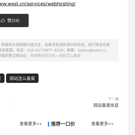
www.west.cn/services/webhosting/
赞(
24
)

、转载和分享网络内容为主，如果涉及侵权请尽快告知，我们将会在第
话：028-62778877-8306；邮箱：fanjiao@west.cn。
转载时需注明出处：
西部数码知识库
»
网站怎么备案
案
网站怎么备案
下一篇
网站备案信息
查看更多>>
推荐一口价
查看更多>>