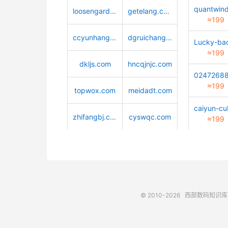
loosengarden.com
getelang.com
≈199
ccyunhang.com
dgruichang.com
≈199
dkljs.com
hncqjnjc.com
≈199
topwox.com
meidadt.com
zhifangbj.com
cyswqc.com
≈199
© 2010-2026
西部数码知识库