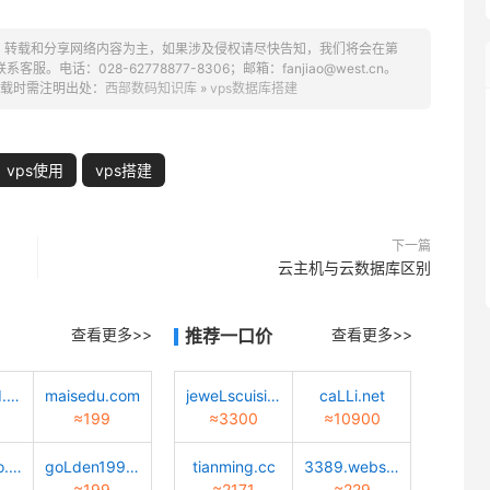
、转载和分享网络内容为主，如果涉及侵权请尽快告知，我们将会在第
话：028-62778877-8306；邮箱：fanjiao@west.cn。
载时需注明出处：
西部数码知识库
»
vps数据库搭建
vps使用
vps搭建
下一篇
云主机与云数据库区别
查看更多>>
推荐一口价
查看更多>>
quantwind.com
maisedu.com
jeweLscuisine.com
caLLi.net
≈199
≈3300
≈10900
Lucky-bao.top
goLden1999.com
tianming.cc
3389.website
≈199
≈2171
≈229