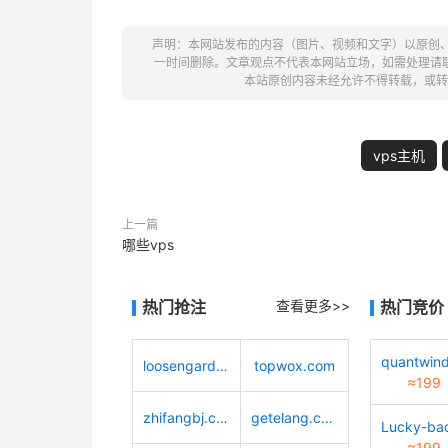
声明：本网站发布的内容（图片、视频和文字）以原创
一时间删除。文章观点不代表本网站立场，如需处理请联系客服。电
本站原创内容未经允许不得转载，或转
vps主机
上一篇
哪些vps
热门抢注
查看更多>>
热门竞价
loosengarden.com
topwox.com
≈199
zhifangbj.com
getelang.com
≈199