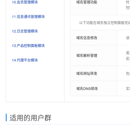
10.会员管理模块
域名管理功能
时
控
11.信息通讯管理模块
以下功能在域名独立控制面板完
12.日志管理模块
域名信息修改
该
13.产品控制面板模块
英
域名解析管理
此
14.代理平台模块
域名网址转发
包
域名DNS修改
实
邮局免费试用15天
数据库实时开设
网站推广提交
域名录入
汇款确认
会员注册
域名管理面板
A模式代理
用
在
登
用
录
用
该
自
客
接
列
通
内
基本参数设置
有问必答系统
订单列表
主机订单提交
注
关
可
级
每
适用的用户群
扣
邮局实时开设
整机租用托管提交
主机录入
用户入帐
会员修改
主机管理面板
用
用
提
录
若
注
通
可
产品添加、修改
可
数据库续费功能
B模式代理
紧急通知
系统日志
管
支
在
可
修
据
域名接口设置
用
可