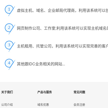
主机实时开设
企业邮局升级功能
邮局录入
消费扣款
Mysql数据库管理面板
自
主
录
客
客
通
天
可
主机租用托管后台管理
找回密码
产
数据库升级功能
登录日志
C模式代理
包
即
接
管
自
代
虚拟主机、域名、企业邮局代理商，利用该系统可以创
新闻管理
工
企业邮局获取赠品
数据库录入
还款入户
邮局管理面板
如
录
若
通
管理员后台开通
管
用
可
产品价格设置
价格等级
可
代
过
D模式代理
格
自动任务
邮件群发
可
成
自
网页制作公司、工作室;利用该系统可以实现主机域名
邮局转移会员名称
优惠入款
Mssql数据库管理面板
邮
对
通
客
自
主机试用转正
可
管
可
批量价格设置
价格定义
邮件模版管理
API模式代理
同
修
本
所
用
若
针
邮局续费功能
资金借用
付款帐号设置
可
主机租用、托管公司，利用该系统可以实现完善的客
管
款
用
主机续费功能
管
可
资金归还
以下功能在企业邮局的独立控制
客
支
在线支付接口
其他跟IDC业务相关的网站...
虚拟主机获取赠品
如
默
多
邮局用户管理
财务审核
包
为
虚拟主机升级功能
升
目
邮箱状态管理
该
列
查看流水帐
可
天
主机转移会员名称
主
模板管理
允
关于我们
产品与服务
常见问题
邮局域名绑定
该
记录支出
所
在
以下功能在虚拟主机独立控制面
公司介绍
域名优惠
会员注册