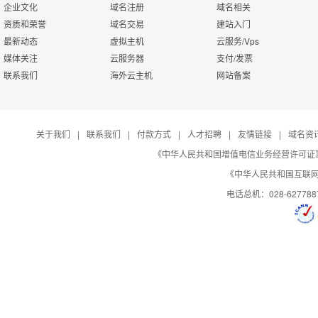
企业文化
域名注册
域名相关
财务编辑
高
帮
子目录绑定功能
一
帮助系统管理
资质和荣誉
域名交易
建站入门
H
最新动态
虚拟主机
云服务/Vps
会
运行状态修改
该
发票管理
媒体关注
云服务器
支付/发票
用
添
管理员设置
联系我们
海外云主机
网站备案
色
FTP状态修改
该
产品财务查看
在
FTP密码修改
该
关于我们
|
联系我们
|
付款方式
|
人才招聘
|
友情链接
|
域名资
《中华人民共和国增值电信业务经营许可证》编号：B
默认首页修改
该
《中华人民共和国互联网域
电话总机：028-627788
是否启用日志
用
404错误页面自定义
当
IP访问限制自定义
可
文件夹IP访问限制自定义
可