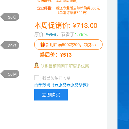
金牌服务：
3次(免费赠送)
企业邮箱：
赠送专业版云邮新购券500元
（单笔订单满500元）
G
本周促销价: ¥713.00
原价:
¥726
，节省了
1.79%
新用户满500减200，领券>>
G
券后价：¥513
联系售前顾问了解更多优惠
M
我已阅读并同意
西部数码《云服务器服务条款》
立即购买