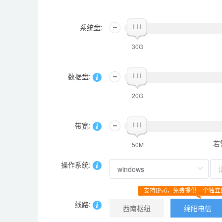
系统盘:
30G
数据盘:
20G
带宽:
若
50M
操作系统:
支持IPv6，免费提供一个独立I
线路:
西南枢纽
绵阳电信