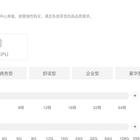
据中心承载，按需弹性购买，满足各类带宽的高品质需求。
CPU
商务型
舒适型
企业型
豪华
8核
12核
16核
32核
64核
4G
6G
8G
12G
16G
24G
32G
64G
128G
25