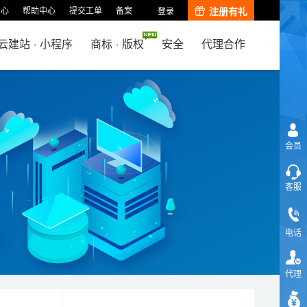
中心
帮助中心
提交工单
备案
注册有礼
登录
云建站
·
小程序
商标
·
版权
安全
代理合作
会员
客服
电话
代理