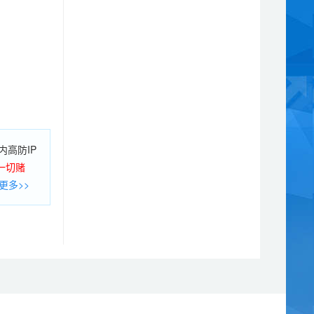
高防IP
一切赌
告知书
更多>>
。
15个；
，最多可