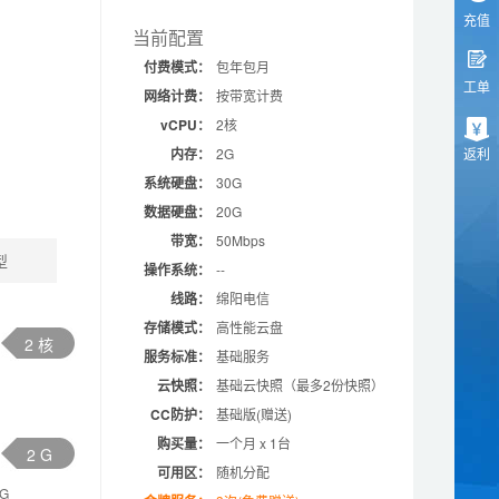
充值
当前配置
付费模式：
包年包月
工单
网络计费：
按带宽计费
vCPU：
2核
内存：
2G
返利
系统硬盘：
30G
数据硬盘：
20G
带宽：
50Mbps
型
操作系统：
--
线路：
绵阳电信
存储模式：
高性能云盘
2 核
服务标准：
基础服务
云快照：
基础云快照（最多2份快照）
CC防护：
基础版(赠送)
购买量：
一个月 x 1台
2 G
可用区：
随机分配
6G