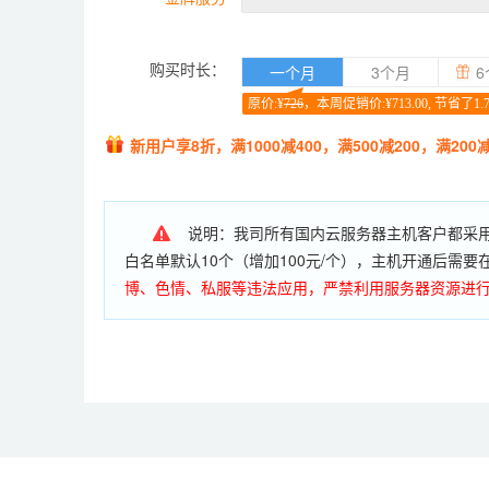
购买时长：
一个月
3个月
6
原价:¥
726
，本周促销价:¥713.00, 节省了1.
新用户享8折，满1000减400，满500减200，满200
说明：我司所有国内云服务器主机客户都采用白
白名单默认10个（增加100元/个），主机开通后需
博、色情、私服等违法应用，严禁利用服务器资源进
备案数量：购买时长小于3个月，允许备案主体1个，备
购买6个月及以上允许备案主体10个，网站30个。购
增加至100个主体，备案网站数量允许跨主体使用）