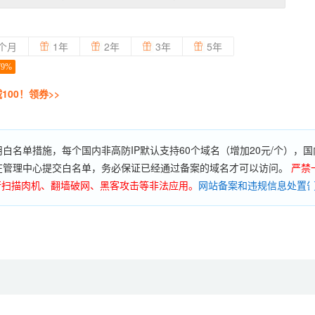
个月
1年
2年
3年
5年
79%
减100！领券>>
名单措施，每个国内非高防IP默认支持60个域名（增加20元/个），国内
要在管理中心提交白名单，务必保证已经通过备案的域名才可以访问。
严禁
行扫描肉机、翻墙破网、黑客攻击等非法应用。
网站备案和违规信息处置
案网站2个；购买时长3个月以上6个月以下，允许备案主体5个，备案网站
买时6个月及以上可单独购买备案数量（备案主体30元/个，可备案3个网站
；备案成功后，相应业务过期但未续费的，备案将在30天内注销。