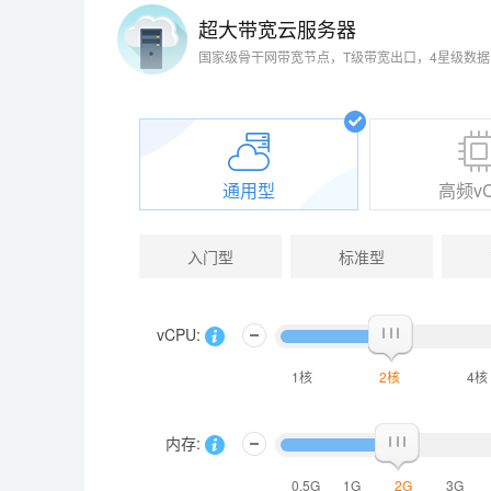
超大带宽云服务器
国家级骨干网带宽节点，T级带宽出口，4星级数
通用型
高频v
入门型
标准型
vCPU:
1核
2核
4核
内存:
0.5G
1G
2G
3G