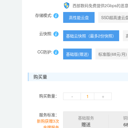
西部数码免费提供2Gbps的恶
存储模式:
高性能云盘
SSD超高速云
云快照:
基础云快照（最多2份快照）
CC防护:
基础版(赠送)
标准版(68元/月)
购买量
购买数量：
-
+
服务标准：
基础服务
铜
新购获赠3次
赠送
6
金牌服务