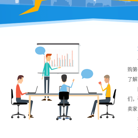
购第
了解
们，
卖家