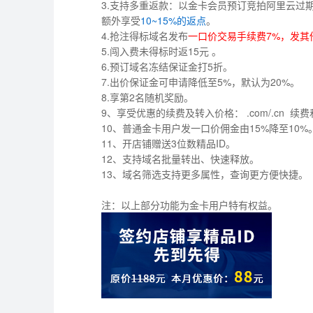
3.
支持多重返款：以金卡会员预订竞拍阿里云过期释放域
额外享受
10~15%的返点
。
4.抢注得标域名发布
一口价交易手续费7%，发其
5.闯入费未得标时返15元 。
6.预订域名冻结保证金打5折。
7.出价保证金可申请降低至5%，默认为20%。
8.享第2名随机奖励。
9、享受优惠的续费及转入价格： .com/.cn 
10、普通金卡用户发一口价佣金由15%降至10
11、开店铺赠送3位数精品ID。
12、支持域名批量转出、快速释放。
13、域名筛选支持更多属性，查询更方便快捷。
注：以上部分功能为金卡用户特有权益。