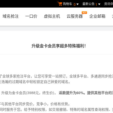
购物车
最新公告
资讯
0
1
域名抢注
一口价
虚拟主机
云服务器
企业邮箱
升级金卡会员享超多特殊福利！
入了全球多家抢注平台，让您可享受一站预订，全球多平台、多通道同步抢
天浩瀚的过期域名中轻松锁定自己钟爱的域名。
升级为金卡会员(3988元，终生价)，
返款提升为60%。提供其他平台的
，不与其他平台同步竞价，竞争小，价格有优势。
成员同时服务于您。给予特别权限，如交易撤销、特殊的域名属性查询权限、