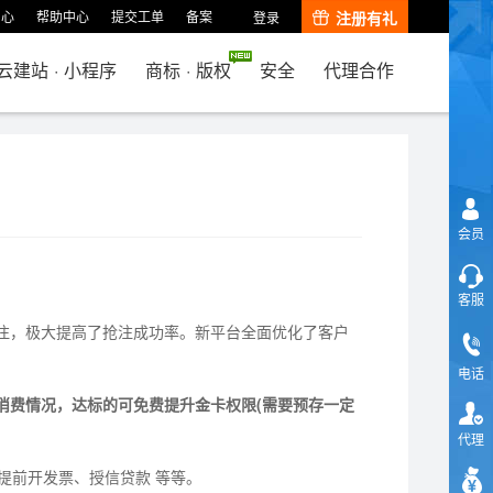
中心
帮助中心
提交工单
备案
注册有礼
登录
云建站
·
小程序
商标
·
版权
安全
代理合作
会员
客服
注，极大提高了抢注成功率。新平台全面优化了客户
电话
消费情况，达标的可免费提升金卡权限(需要预存一定
代理
提前开发票、授信贷款 等等。