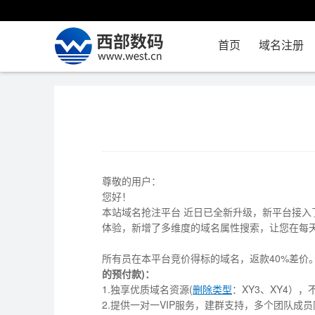
首页
域名注册
尊敬的用户：
您好！
本站域名抢注平台 近日已全新升级，新平台接
体验，新增了多维度的域名属性搜索，让您在每
所有员在本平台竞价得标的域名，返款40%差价。
的预付款)：
1.独享优质域名资源(
删除类型
：XY3、XY4）
2.提供一对一VIP服务，建群支持，多个团队