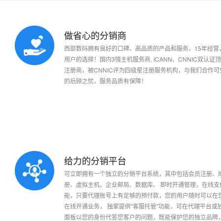
做省心的分销商
适合代理群体：
需要独立网站的代理能给客
可以独立承担民事责任的个人或企业单位
但又不想投入资金或缺乏技
西部数码拥有良好的口碑、高品质的产品和服务，15年经营，
可以独立为您所发展的用户开据合法有效的服务票据
用户的选择！国内3强主机服务商, ICANN、CNNIC双认证
功 能：
强大的代理平台!您想要的
注册商，被CNNIC评为四级星注册服务机构，与我们合作可
可以为用户提供必要的技术服务与咨询服务
的后顾之忧，服务品质有保障！
应当拥有固定的服务场所
售后支持
使用方便
功
具有比较丰富的互联网络技术经验与从业背景
加入条件：
西部数码任意级别的代理商
具有便利的上网通讯条件及必要的设备
个人需要提交个人身份证复印件，企业提交企业营业执照复印件
平台价格：
完全免费
需要交付一定的预交款，该款项是为您注册域名、购买网站所用，
给力的分销平台
认可西部数码的品牌和产品，遵守
西部数码代理管理规定
可立即拥有一个独立的分销平台系统，其中包括会员注册、
其他未展示完整的条件以双方的约定或协议为准
适合代理群体：
已经有自己的业务平台
册、虚拟主机、企业邮局、数据库、 即时开通管理，在线支
成为代理需要联系渠道部签定相关代理协议并支付预付款项，限周
能，只要代理账号上有足够的预付款，您的用户随时可以在
功 能：
API接口是基于西部数码
在线开通业务， 独家提供"客服托管"功能，可在代理平台或
API程序接口。 分销商自
面板以您的身份代答您客户的问题，既能保护您的独立品牌