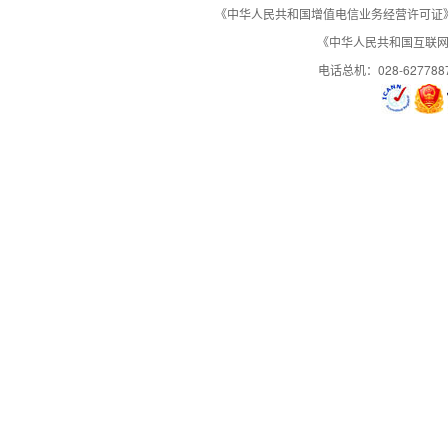
《中华人民共和国增值电信业务经营许可证》编号：B
《中华人民共和国互联网域
渠道专员为您提升级别
电话总机：028-627788
申请代理注意以下事项：
1.申请成为代理之前，请先联系渠道专员进一步了解西部数码渠道管理政策。
2.在能接受西部数码渠道管理政策的前提下提交在线申请代理，并办理预付款。