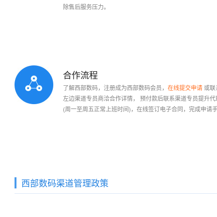
平台。 西部数码作为上游注
除售后服务压力。
加入条件：
西部数码任意级别的代理商
平台价格：
完全免费
合作流程
首次预付款最低金额
1000元
首次预付款最低金额
2000
了解西部数码，注册成为西部数码会员，
在线提交申请
或联
或者一年内累计消费额达到
2000元
后，
或者一年内累计消费额达到
400
左边渠道专员商洽合作详情， 预付款后联系渠道专员提升代
预付
600元
可以升级为银牌合作伙伴
(周一至周五正常上班时间)，在线签订电子合同，完成申请
预付
1200元
可以升级为金牌合
免费赠送代理平台
免费赠送代理平台
西部数码渠道管理政策