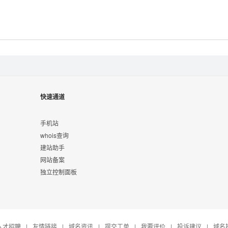
快速通道
手机站
whois查询
建站助手
网站备案
独立控制面板
人才招聘
|
友情链接
|
域名资讯
|
提交工单
|
我要评价
|
投诉建议
|
域名