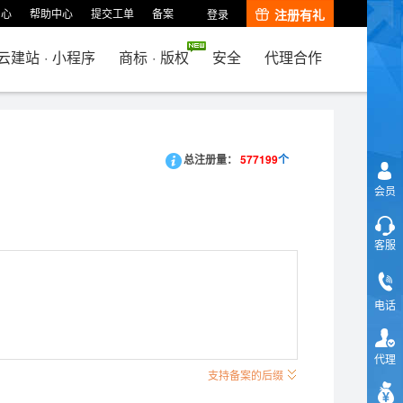
中心
帮助中心
提交工单
备案
注册有礼
登录
云建站
·
小程序
商标
·
版权
安全
代理合作
总注册量：
577199
个
会员
客服
电话
代理
支持备案的后缀