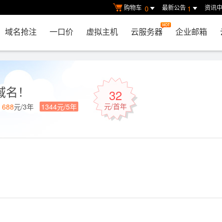
购物车
最新公告
资讯
0
1
域名抢注
一口价
虚拟主机
云服务器
企业邮箱
域名！
32
元/首年
年
688
元/3年
1344元/5年