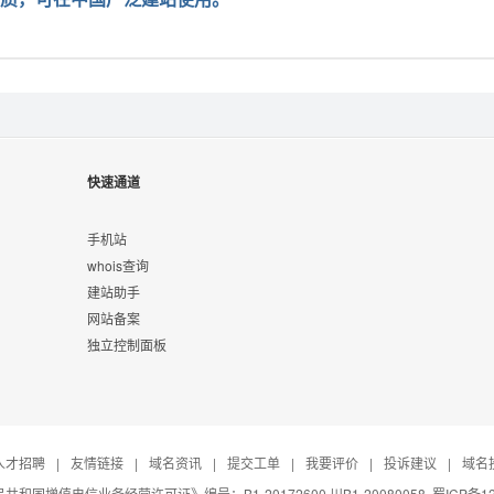
快速通道
手机站
whois查询
建站助手
网站备案
独立控制面板
人才招聘
|
友情链接
|
域名资讯
|
提交工单
|
我要评价
|
投诉建议
|
域名
共和国增值电信业务经营许可证》编号：B1-20172600 川B1-20080058
蜀ICP备12