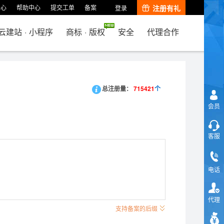
中心
帮助中心
提交工单
备案
注册有礼
登录
云建站
·
小程序
商标
·
版权
安全
代理合作
总注册量：
715421
个
会员
客服
电话
代理
支持备案的后缀