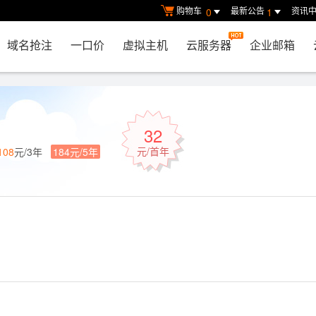
购物车
最新公告
资讯
0
1
域名抢注
一口价
虚拟主机
云服务器
企业邮箱
32
元/首年
108
元/3年
184元/5年