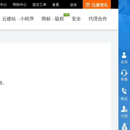
中心
帮助中心
提交工单
备案
注册有礼
登录
云建站
·
小程序
商标
·
版权
安全
代理合作
会员
客服
器。
电话
代理