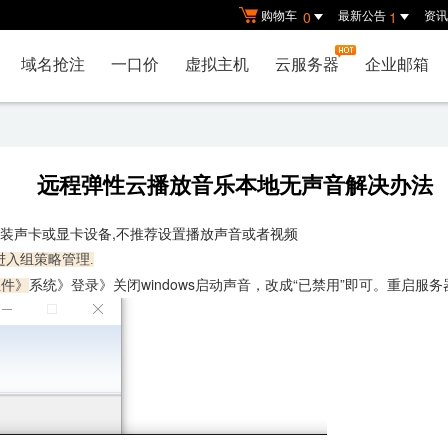
购物车
最新公告
资讯
0
1
域名抢注
一口价
虚拟主机
云服务器
企业邮箱
远程弹性云播放音乐本地无声音解决办法
安装声卡或显卡设备,不推荐设置播放声音或者视频
sc”进入组策略管理.
系统》登录》关闭windows启动声音，改成“已禁用”即可。重启服务
组件》