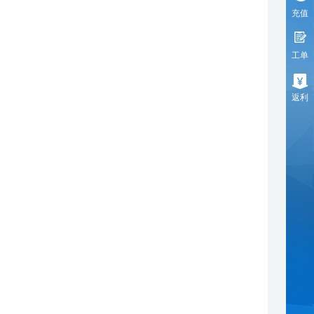
充值
工单
返利