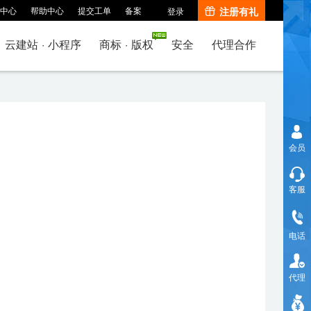
中心
帮助中心
提交工单
备案
注册有礼
登录
云建站
·
小程序
商标
·
版权
安全
代理合作
会员
客服
电话
代理