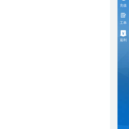
充值
工单
返利