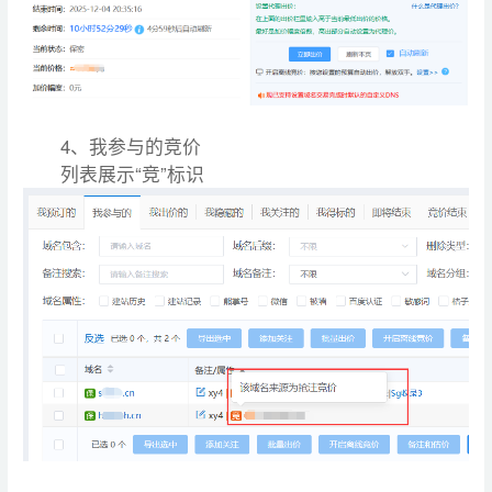
4、
我参与的竞价
列表展示“竞”标识