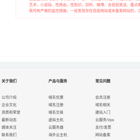
艺术、小说站、性用品、性知识、窃听、赌博、含低俗笑话、露点
我司有严格的监控措施，一经发现存在低俗网站或未备案网站的，
关于我们
产品与服务
常见问题
公司介绍
域名优惠
会员注册
企业文化
域名注册
域名相关
资质和荣誉
域名交易
建站入门
最新动态
虚拟主机
云服务/Vps
媒体关注
云服务器
支付/发票
联系我们
海外云主机
网站备案