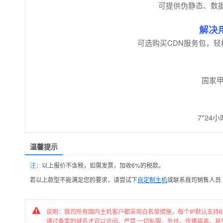
可提供伪静态、数据
解决
可选购买CDN服务包，
国家
7*2
温馨提示
注：
以上报价不含税，如需发票，加收6%的税款。
若以上款型不能满足您的要求，请尝试下
自定制主机
或联系我司销售人员
说明：我司所有国内主机客户都采用白名单措施，每个IP默认支持6
通过备案的域名才可以访问。严禁 一切私服、外挂、传播病毒、易