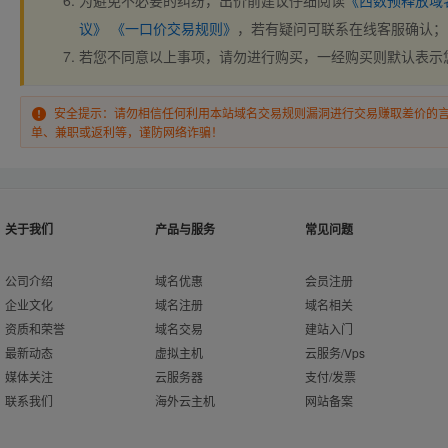
为避免不必要的纠纷，出价前建议仔细阅读
《西数预释放域
议》
《一口价交易规则》
，若有疑问可联系在线客服确认；
若您不同意以上事项，请勿进行购买，一经购买则默认表示
安全提示：请勿相信任何利用本站域名交易规则漏洞进行交易赚取差价的
单、兼职或返利等，谨防网络诈骗！
关于我们
产品与服务
常见问题
公司介绍
域名优惠
会员注册
企业文化
域名注册
域名相关
资质和荣誉
域名交易
建站入门
最新动态
虚拟主机
云服务/Vps
媒体关注
云服务器
支付/发票
联系我们
海外云主机
网站备案