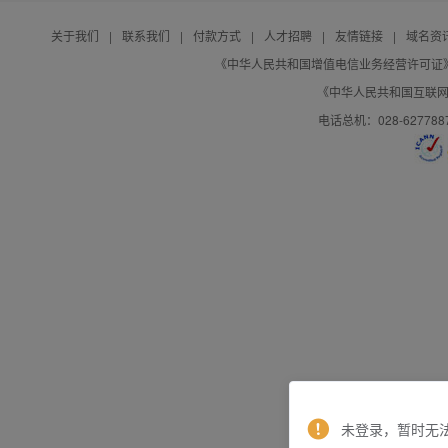
关于我们
|
联系我们
|
付款方式
|
人才招聘
|
友情链接
|
域名资
《中华人民共和国增值电信业务经营许可证》编号：B
《中华人民共和国互联网域
电话总机：028-627788
未登录，暂时无