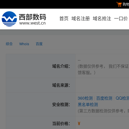
购
首页
域名注册
域名抢注
一口价
综合
Whois
百度
--
域名介绍：
(数据仅供参考， 我们不保证
馈客服。）
域名来源：
360检测
|
百度检测
|
QQ检
安全检测：
黑名单检测
(第三方数据检测仅供参考，
¥
当前价格：