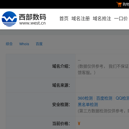
购
首页
域名注册
域名抢注
一口价
综合
Whois
百度
--
域名介绍：
(数据仅供参考， 我们不保证
馈客服。）
域名来源：
360检测
|
百度检测
|
QQ检
安全检测：
黑名单检测
(第三方数据检测仅供参考，
¥
当前价格：