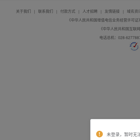
关于我们
|
联系我们
|
付款方式
|
人才招聘
|
友情链接
|
域名资
《中华人民共和国增值电信业务经营许可证》编号：B
《中华人民共和国互联网域
电话总机：028-627788
未登录，暂时无