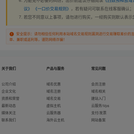
为避免不必要的纠纷，出价前建议仔细阅读
《西数预释放域
议》
《一口价交易规则》
，若有疑问可联系在线客服确认；
若您不同意以上事项，请勿进行购买，一经购买则默认表示
安全提示：请勿相信任何利用本站域名交易规则漏洞进行交易赚取差价的
单、兼职或返利等，谨防网络诈骗！
关于我们
产品与服务
常见问题
公司介绍
域名优惠
会员注册
企业文化
域名注册
域名相关
资质和荣誉
域名交易
建站入门
最新动态
虚拟主机
云服务/Vps
媒体关注
云服务器
支付/发票
联系我们
海外云主机
网站备案