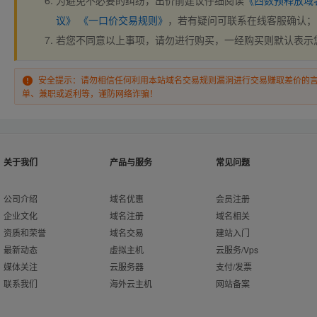
为避免不必要的纠纷，出价前建议仔细阅读
《西数预释放域
议》
《一口价交易规则》
，若有疑问可联系在线客服确认；
若您不同意以上事项，请勿进行购买，一经购买则默认表示
安全提示：请勿相信任何利用本站域名交易规则漏洞进行交易赚取差价的
单、兼职或返利等，谨防网络诈骗！
关于我们
产品与服务
常见问题
公司介绍
域名优惠
会员注册
企业文化
域名注册
域名相关
资质和荣誉
域名交易
建站入门
最新动态
虚拟主机
云服务/Vps
媒体关注
云服务器
支付/发票
联系我们
海外云主机
网站备案