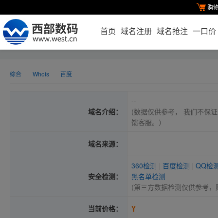
购
首页
域名注册
域名抢注
一口价
综合
Whois
百度
--
域名介绍：
(数据仅供参考， 我们不保证
馈客服。）
域名来源：
360检测
|
百度检测
|
QQ检
安全检测：
黑名单检测
(第三方数据检测仅供参考，
¥
当前价格：