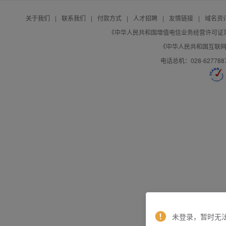
关于我们
|
联系我们
|
付款方式
|
人才招聘
|
友情链接
|
域名资
《中华人民共和国增值电信业务经营许可证》编号：B
《中华人民共和国互联网域
电话总机：028-627788
未登录，暂时无