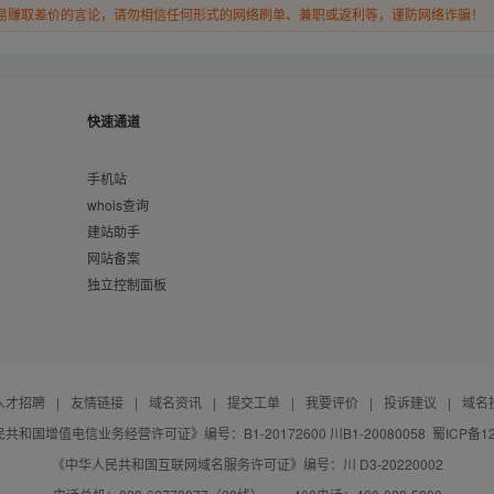
易赚取差价的言论，请勿相信任何形式的网络刷单、兼职或返利等，谨防网络诈骗！
快速通道
手机站
whois查询
建站助手
网站备案
独立控制面板
人才招聘
|
友情链接
|
域名资讯
|
提交工单
|
我要评价
|
投诉建议
|
域名
共和国增值电信业务经营许可证》编号：B1-20172600 川B1-20080058
蜀ICP备12
《中华人民共和国互联网域名服务许可证》编号：川 D3-20220002