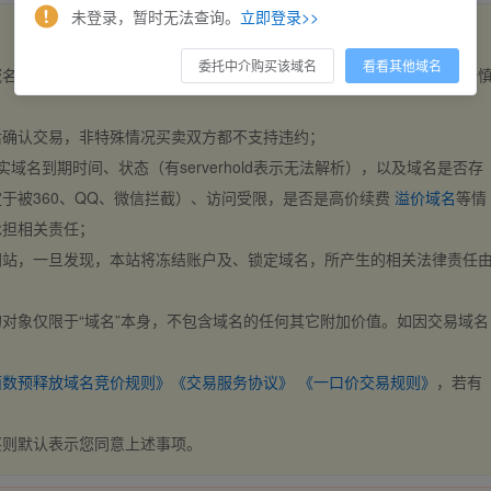
未登录，暂时无法查询。
立即登录>>
委托中介购买该域名
看看其他域名
域名，交易自动完成。买卖双方都不支持违约，一旦出价不支持撤销，请
后确认交易，非特殊情况买卖双方都不支持违约；
实域名到期时间、状态（有serverhold表示无法解析），以及域名是否存
于被360、QQ、微信拦截）、访问受限，是否是高价续费
溢价域名
等情
承担相关责任；
网站，一旦发现，本站将冻结账户及、锁定域名，所产生的相关法律责任
对象仅限于“域名”本身，不包含域名的任何其它附加价值。如因交易域名
；
西数预释放域名竞价规则》
《交易服务协议》
《一口价交易规则》
，若有
买则默认表示您同意上述事项。