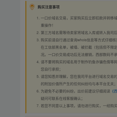
购买注意事项
一口价域名交易，买家购买后立即扣款并转移
重操作！
第三方域名需等待卖家将域名入库或转入我司
购买前请自行通过查询whois信息等方式仔细核
在工信部黑名单，被墙、被拦截（包括但不限定
况。一口价交易成功后无法撤销，西部数码不
请不要将购买的域名用于制作钓鱼诈骗色情等
您自行承担；
请您知悉并理解，您在我司平台进行域名交易的
的附加价值所产生的任何纠纷均与本平台无关
为避免不必要的纠纷，出价前建议仔细阅读
《
疑问可联系在线客服确认；
若您不同意以上事项，请勿进行购买，一经购