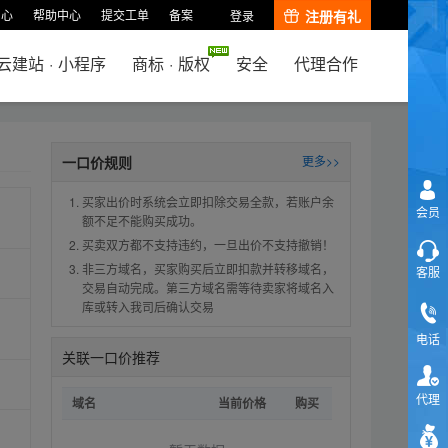
中心
帮助中心
提交工单
备案
注册有礼
登录
云建站
·
小程序
商标
·
版权
安全
代理合作
一口价规则
更多>>
买家出价时系统会立即扣除交易全款，若账户余
会员
额不足不能购买成功。
买卖双方都不支持违约，一旦出价不支持撤销！
非三方域名，买家购买后立即扣款并转移域名，
客服
交易自动完成。第三方域名需等待卖家将域名入
库或转入我司后确认交易
电话
关联一口价推荐
代理
域名
当前价格
购买