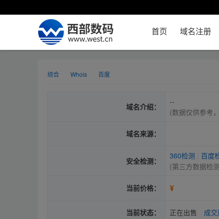
首页
域名注册
综合
Whois
百度
--
域名介绍：
(数据仅供参考
域名来源：
360检测
|
百度
安全检测：
(第三方数据检
¥
当前价格：
当前状态：
正在出售
成交