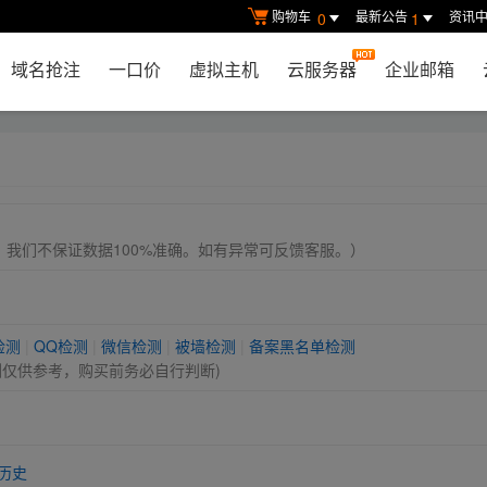
购物车
最新公告
资讯
0
1
域名抢注
一口价
虚拟主机
云服务器
企业邮箱
， 我们不保证数据100%准确。如有异常可反馈客服。）
检测
|
QQ检测
|
微信检测
|
被墙检测
|
备案黑名单检测
测仅供参考，购买前务必自行判断)
历史