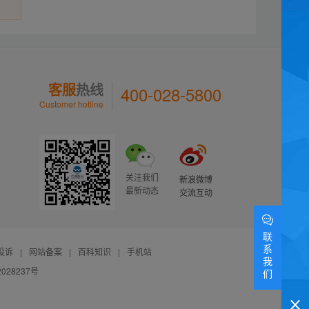
客服
热线
400-028-5800
Customer hotline
关注我们
新浪微博
最新动态
交流互动
联
系
投诉
|
网站备案
|
百科知识
|
手机站
我
028237号
们