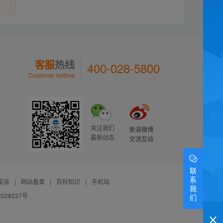
客服
热线
400-028-5800
Customer hotline
关注我们
新浪微博
最新动态
交流互动
联
系
投诉
|
网站备案
|
百科知识
|
手机站
我
028237号
们