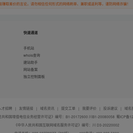
易赚取差价的言论，请勿相信任何形式的网络刷单、兼职或返利等，谨防网络诈骗！
快速通道
手机站
whois查询
建站助手
网站备案
独立控制面板
人才招聘
|
友情链接
|
域名资讯
|
提交工单
|
我要评价
|
投诉建议
|
域名
共和国增值电信业务经营许可证》编号：B1-20172600 川B1-20080058
蜀ICP备12
《中华人民共和国互联网域名服务许可证》编号：川 D3-20220002