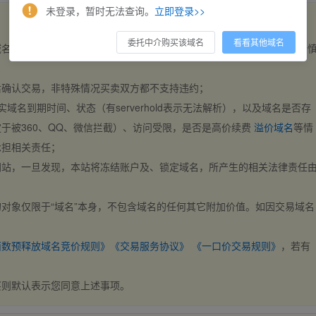
未登录，暂时无法查询。
立即登录>>
委托中介购买该域名
看看其他域名
域名，交易自动完成。买卖双方都不支持违约，一旦出价不支持撤销，请
后确认交易，非特殊情况买卖双方都不支持违约；
实域名到期时间、状态（有serverhold表示无法解析），以及域名是否存
于被360、QQ、微信拦截）、访问受限，是否是高价续费
溢价域名
等情
承担相关责任；
网站，一旦发现，本站将冻结账户及、锁定域名，所产生的相关法律责任
对象仅限于“域名”本身，不包含域名的任何其它附加价值。如因交易域名
；
西数预释放域名竞价规则》
《交易服务协议》
《一口价交易规则》
，若有
买则默认表示您同意上述事项。