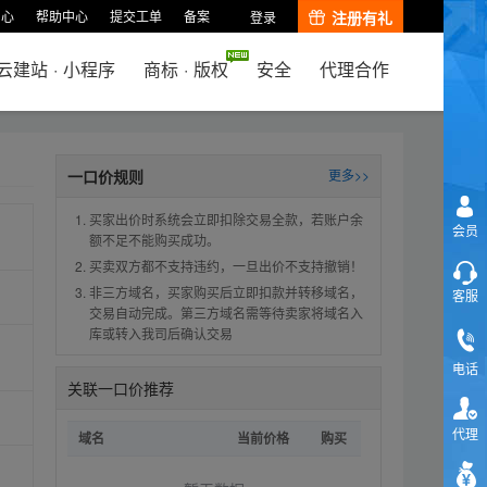
中心
帮助中心
提交工单
备案
注册有礼
登录
云建站
·
小程序
商标
·
版权
安全
代理合作
一口价规则
更多>>
买家出价时系统会立即扣除交易全款，若账户余
会员
额不足不能购买成功。
买卖双方都不支持违约，一旦出价不支持撤销！
非三方域名，买家购买后立即扣款并转移域名，
客服
交易自动完成。第三方域名需等待卖家将域名入
库或转入我司后确认交易
电话
关联一口价推荐
代理
域名
当前价格
购买