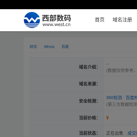
首页
域名注册
综合
Whois
百度
--
域名介绍：
(数据仅供参考
域名来源：
360检测
|
百度
安全检测：
(第三方数据检
¥
当前价格：
当前状态：
正在出售
成交