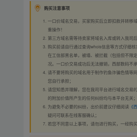
购买注意事项
一口价域名交易，买家购买后立即扣款并转移
重操作！
第三方域名需等待卖家将域名入库或转入我司
购买前请自行通过查询whois信息等方式仔细核
在工信部黑名单，被墙、被拦截（包括但不限定
况。一口价交易成功后无法撤销，西部数码不
请不要将购买的域名用于制作钓鱼诈骗色情等
您自行承担；
请您知悉并理解，您在我司平台进行域名交易的
的附加价值所产生的任何纠纷均与本平台无关
为避免不必要的纠纷，出价前建议仔细阅读
《
疑问可联系在线客服确认；
若您不同意以上事项，请勿进行购买，一经购