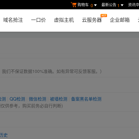
购物车
最新公告
资讯
0
1
域名抢注
一口价
虚拟主机
云服务器
企业邮箱
， 我们不保证数据100%准确。如有异常可反馈客服。）
检测
|
QQ检测
|
微信检测
|
被墙检测
|
备案黑名单检测
测仅供参考，购买前务必自行判断)
历史