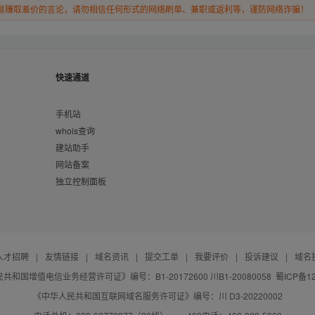
易赚取差价的言论，请勿相信任何形式的网络刷单、兼职或返利等，谨防网络诈骗！
快速通道
手机站
whois查询
建站助手
网站备案
独立控制面板
人才招聘
|
友情链接
|
域名资讯
|
提交工单
|
我要评价
|
投诉建议
|
域名
共和国增值电信业务经营许可证》编号：B1-20172600 川B1-20080058
蜀ICP备12
《中华人民共和国互联网域名服务许可证》编号：川 D3-20220002