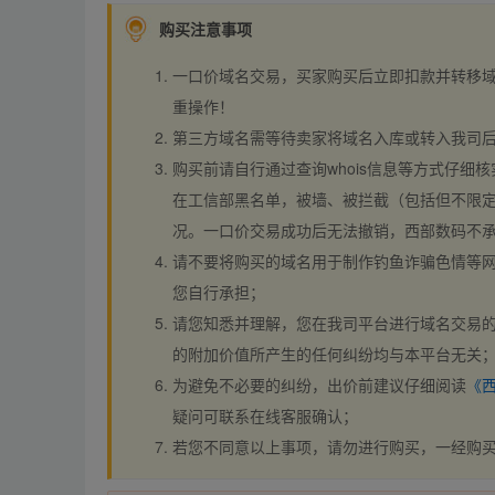
购买注意事项
一口价域名交易，买家购买后立即扣款并转移
重操作！
第三方域名需等待卖家将域名入库或转入我司
购买前请自行通过查询whois信息等方式仔细核
在工信部黑名单，被墙、被拦截（包括但不限定
况。一口价交易成功后无法撤销，西部数码不
请不要将购买的域名用于制作钓鱼诈骗色情等
您自行承担；
请您知悉并理解，您在我司平台进行域名交易的
的附加价值所产生的任何纠纷均与本平台无关
为避免不必要的纠纷，出价前建议仔细阅读
《
疑问可联系在线客服确认；
若您不同意以上事项，请勿进行购买，一经购