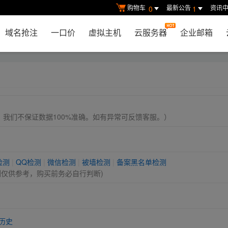
购物车
最新公告
资讯
0
1
域名抢注
一口价
虚拟主机
云服务器
企业邮箱
， 我们不保证数据100%准确。如有异常可反馈客服。）
检测
|
QQ检测
|
微信检测
|
被墙检测
|
备案黑名单检测
测仅供参考，购买前务必自行判断)
历史