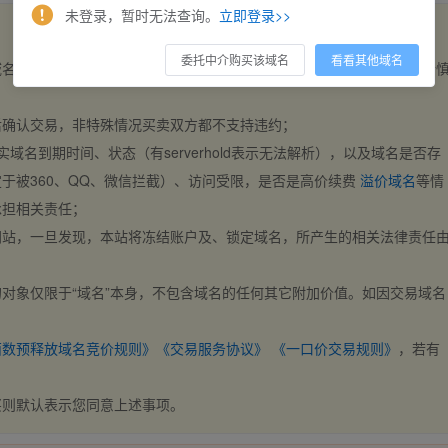
未登录，暂时无法查询。
立即登录>>
委托中介购买该域名
看看其他域名
域名，交易自动完成。买卖双方都不支持违约，一旦出价不支持撤销，请
后确认交易，非特殊情况买卖双方都不支持违约；
实域名到期时间、状态（有serverhold表示无法解析），以及域名是否存
于被360、QQ、微信拦截）、访问受限，是否是高价续费
溢价域名
等情
承担相关责任；
网站，一旦发现，本站将冻结账户及、锁定域名，所产生的相关法律责任
对象仅限于“域名”本身，不包含域名的任何其它附加价值。如因交易域名
；
西数预释放域名竞价规则》
《交易服务协议》
《一口价交易规则》
，若有
买则默认表示您同意上述事项。