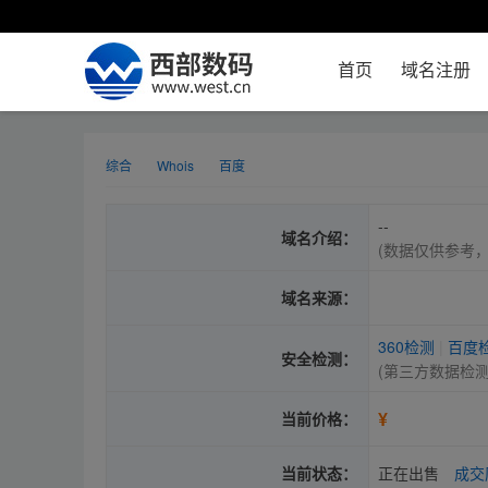
首页
域名注册
综合
Whois
百度
--
域名介绍：
(数据仅供参考
域名来源：
360检测
|
百度
安全检测：
(第三方数据检
¥
当前价格：
当前状态：
正在出售
成交