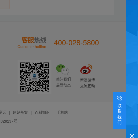
客服
热线
400-028-5800
Customer hotline
关注我们
新浪微博
最新动态
交流互动
联
系
投诉
|
网站备案
|
百科知识
|
手机站
我
028237号
们