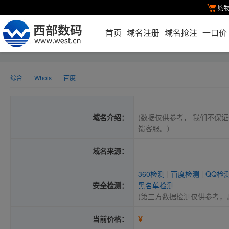
购
首页
域名注册
域名抢注
一口价
综合
Whois
百度
--
域名介绍：
(数据仅供参考， 我们不保证
馈客服。）
域名来源：
360检测
|
百度检测
|
QQ检
安全检测：
黑名单检测
(第三方数据检测仅供参考，
¥
当前价格：