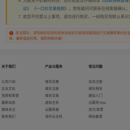
为避免不必要的纠纷，出价前建议仔细阅读
《西数预释放域
议》
《一口价交易规则》
，若有疑问可联系在线客服确认；
若您不同意以上事项，请勿进行购买，一经购买则默认表示
安全提示：请勿相信任何利用本站域名交易规则漏洞进行交易赚取差价的
单、兼职或返利等，谨防网络诈骗！
关于我们
产品与服务
常见问题
公司介绍
域名优惠
会员注册
企业文化
域名注册
域名相关
资质和荣誉
域名交易
建站入门
最新动态
虚拟主机
云服务/Vps
媒体关注
云服务器
支付/发票
联系我们
海外云主机
网站备案