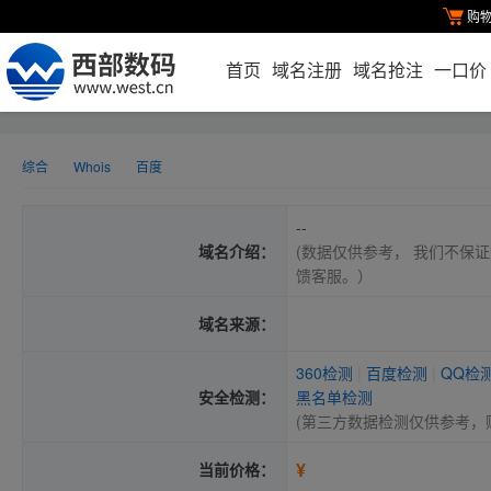
购
首页
域名注册
域名抢注
一口价
综合
Whois
百度
--
域名介绍：
(数据仅供参考， 我们不保证
馈客服。）
域名来源：
360检测
|
百度检测
|
QQ检
安全检测：
黑名单检测
(第三方数据检测仅供参考，
¥
当前价格：