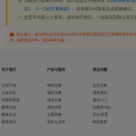
为避免不必要的纠纷，出价前建议仔细阅读
《西数预释放域
议》
《一口价交易规则》
，若有疑问可联系在线客服确认；
若您不同意以上事项，请勿进行购买，一经购买则默认表示
安全提示：请勿相信任何利用本站域名交易规则漏洞进行交易赚取差价的
单、兼职或返利等，谨防网络诈骗！
关于我们
产品与服务
常见问题
公司介绍
域名优惠
会员注册
企业文化
域名注册
域名相关
资质和荣誉
域名交易
建站入门
最新动态
虚拟主机
云服务/Vps
媒体关注
云服务器
支付/发票
联系我们
海外云主机
网站备案