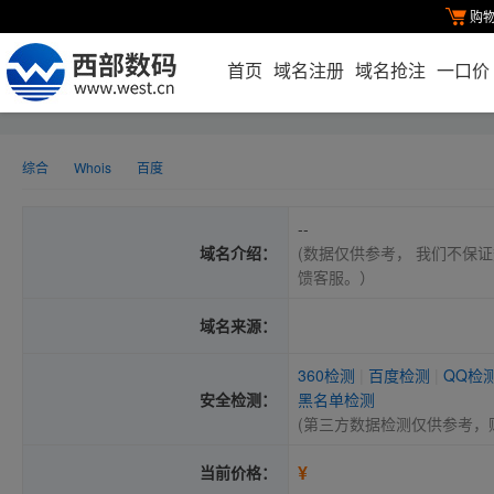
购
首页
域名注册
域名抢注
一口价
综合
Whois
百度
--
域名介绍：
(数据仅供参考， 我们不保证
馈客服。）
域名来源：
360检测
|
百度检测
|
QQ检
安全检测：
黑名单检测
(第三方数据检测仅供参考，
¥
当前价格：