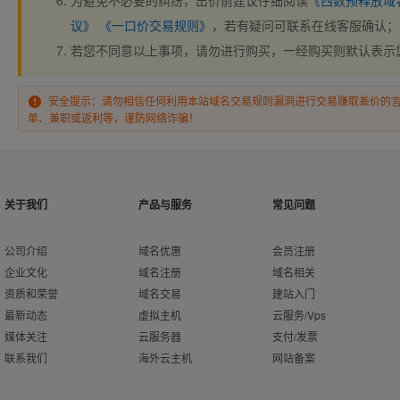
为避免不必要的纠纷，出价前建议仔细阅读
《西数预释放域
议》
《一口价交易规则》
，若有疑问可联系在线客服确认；
若您不同意以上事项，请勿进行购买，一经购买则默认表示
安全提示：请勿相信任何利用本站域名交易规则漏洞进行交易赚取差价的
单、兼职或返利等，谨防网络诈骗！
关于我们
产品与服务
常见问题
公司介绍
域名优惠
会员注册
企业文化
域名注册
域名相关
资质和荣誉
域名交易
建站入门
最新动态
虚拟主机
云服务/Vps
媒体关注
云服务器
支付/发票
联系我们
海外云主机
网站备案