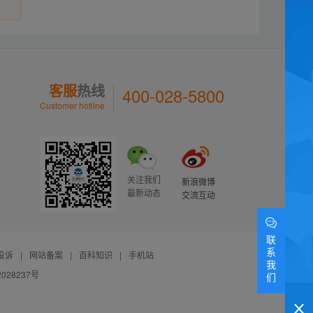
客服
热线
400-028-5800
Customer hotline
关注我们
新浪微博
最新动态
交流互动
联
系
投诉
|
网站备案
|
百科知识
|
手机站
我
028237号
们