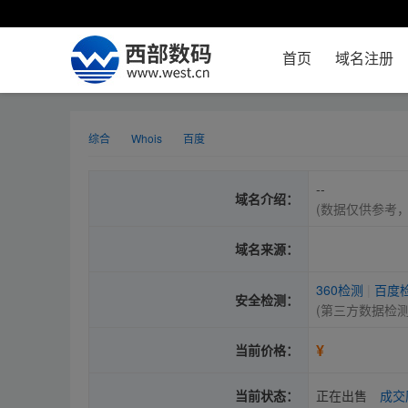
首页
域名注册
综合
Whois
百度
--
域名介绍：
(数据仅供参考
域名来源：
360检测
|
百度
安全检测：
(第三方数据检
¥
当前价格：
当前状态：
正在出售
成交