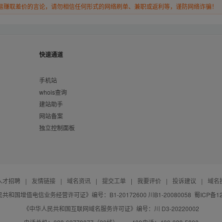
易赚取差价的言论，请勿相信任何形式的网络刷单、兼职或返利等，谨防网络诈骗！
快速通道
手机站
whois查询
建站助手
网站备案
独立控制面板
人才招聘
|
友情链接
|
域名资讯
|
提交工单
|
我要评价
|
投诉建议
|
域名
共和国增值电信业务经营许可证》编号：B1-20172600 川B1-20080058
蜀ICP备12
《中华人民共和国互联网域名服务许可证》编号：川 D3-20220002