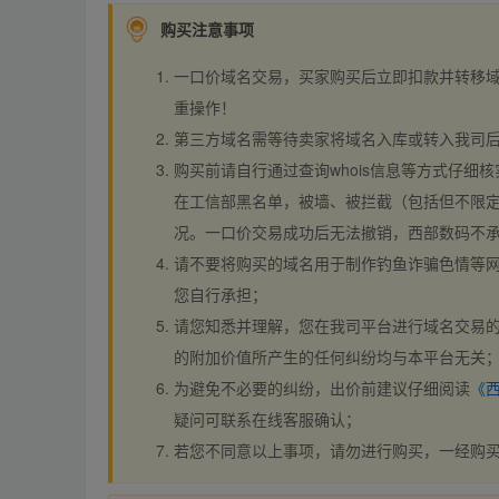
购买注意事项
一口价域名交易，买家购买后立即扣款并转移
重操作！
第三方域名需等待卖家将域名入库或转入我司
购买前请自行通过查询whois信息等方式仔细核
在工信部黑名单，被墙、被拦截（包括但不限定
况。一口价交易成功后无法撤销，西部数码不
请不要将购买的域名用于制作钓鱼诈骗色情等
您自行承担；
请您知悉并理解，您在我司平台进行域名交易的
的附加价值所产生的任何纠纷均与本平台无关
为避免不必要的纠纷，出价前建议仔细阅读
《
疑问可联系在线客服确认；
若您不同意以上事项，请勿进行购买，一经购