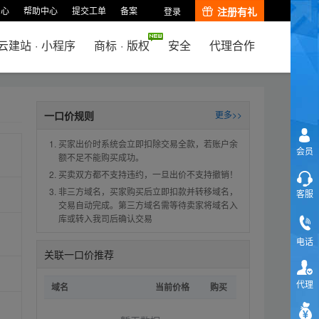
中心
帮助中心
提交工单
备案
注册有礼
登录
云建站
·
小程序
商标
·
版权
安全
代理合作
一口价规则
更多>>
买家出价时系统会立即扣除交易全款，若账户余
会员
额不足不能购买成功。
买卖双方都不支持违约，一旦出价不支持撤销！
非三方域名，买家购买后立即扣款并转移域名，
客服
交易自动完成。第三方域名需等待卖家将域名入
库或转入我司后确认交易
电话
关联一口价推荐
代理
域名
当前价格
购买