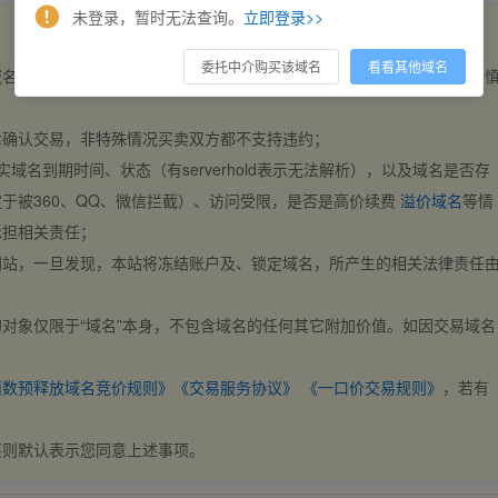
未登录，暂时无法查询。
立即登录>>
委托中介购买该域名
看看其他域名
域名，交易自动完成。买卖双方都不支持违约，一旦出价不支持撤销，请
后确认交易，非特殊情况买卖双方都不支持违约；
实域名到期时间、状态（有serverhold表示无法解析），以及域名是否存
于被360、QQ、微信拦截）、访问受限，是否是高价续费
溢价域名
等情
承担相关责任；
网站，一旦发现，本站将冻结账户及、锁定域名，所产生的相关法律责任
对象仅限于“域名”本身，不包含域名的任何其它附加价值。如因交易域名
；
西数预释放域名竞价规则》
《交易服务协议》
《一口价交易规则》
，若有
买则默认表示您同意上述事项。