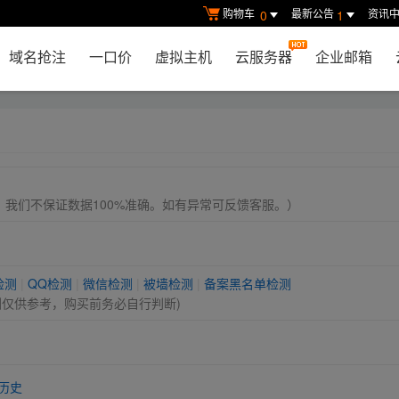
购物车
最新公告
资讯
0
1
域名抢注
一口价
虚拟主机
云服务器
企业邮箱
， 我们不保证数据100%准确。如有异常可反馈客服。）
检测
|
QQ检测
|
微信检测
|
被墙检测
|
备案黑名单检测
测仅供参考，购买前务必自行判断)
历史