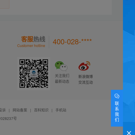
客服
热线
400-028-****
Customer hotline
关注我们
新浪微博
最新动态
交流互动
联
系
投诉
|
网站备案
|
百科知识
|
手机站
我
028237号
们