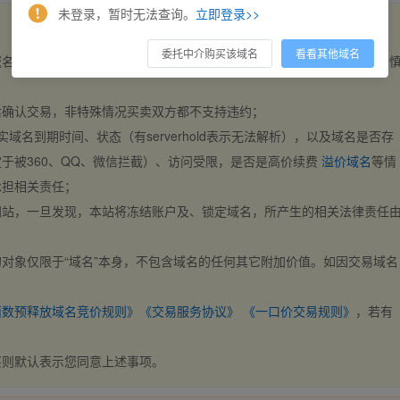
未登录，暂时无法查询。
立即登录>>
委托中介购买该域名
看看其他域名
域名，交易自动完成。买卖双方都不支持违约，一旦出价不支持撤销，请
后确认交易，非特殊情况买卖双方都不支持违约；
实域名到期时间、状态（有serverhold表示无法解析），以及域名是否存
于被360、QQ、微信拦截）、访问受限，是否是高价续费
溢价域名
等情
承担相关责任；
网站，一旦发现，本站将冻结账户及、锁定域名，所产生的相关法律责任
对象仅限于“域名”本身，不包含域名的任何其它附加价值。如因交易域名
；
西数预释放域名竞价规则》
《交易服务协议》
《一口价交易规则》
，若有
买则默认表示您同意上述事项。