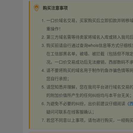
购买注意事项
一口价域名交易，买家购买后立即扣款并转移
重操作！
第三方域名需等待卖家将域名入库或转入我司
购买前请自行通过查询whois信息等方式仔细核
在工信部黑名单，被墙、被拦截（包括但不限定
况。一口价交易成功后无法撤销，西部数码不
请不要将购买的域名用于制作钓鱼诈骗色情等
您自行承担；
请您知悉并理解，您在我司平台进行域名交易的
的附加价值所产生的任何纠纷均与本平台无关
为避免不必要的纠纷，出价前建议仔细阅读
《
疑问可联系在线客服确认；
若您不同意以上事项，请勿进行购买，一经购