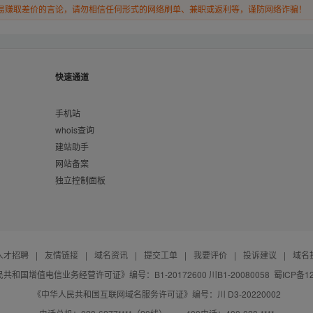
易赚取差价的言论，请勿相信任何形式的网络刷单、兼职或返利等，谨防网络诈骗！
快速通道
手机站
whois查询
建站助手
网站备案
独立控制面板
人才招聘
|
友情链接
|
域名资讯
|
提交工单
|
我要评价
|
投诉建议
|
域名
共和国增值电信业务经营许可证》编号：B1-20172600 川B1-20080058
蜀ICP备12
《中华人民共和国互联网域名服务许可证》编号：川 D3-20220002