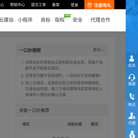
中心
帮助中心
提交工单
备案
注册有礼
登录
云建站
·
小程序
商标
·
版权
安全
代理合作
一口价规则
更多>>
买家出价时系统会立即扣除交易全款，若账户余
会员
额不足不能购买成功。
买卖双方都不支持违约，一旦出价不支持撤销！
非三方域名，买家购买后立即扣款并转移域名，
客服
交易自动完成。第三方域名需等待卖家将域名入
库或转入我司后确认交易
电话
关联一口价推荐
代理
域名
当前价格
购买