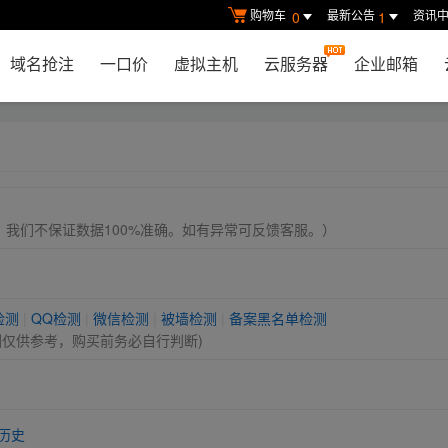
购物车
最新公告
资讯
0
1
域名抢注
一口价
虚拟主机
云服务器
企业邮箱
， 我们不保证数据100%准确。如有异常可反馈客服。）
检测
|
QQ检测
|
微信检测
|
被墙检测
|
备案黑名单检测
测仅供参考，购买前务必自行判断)
历史