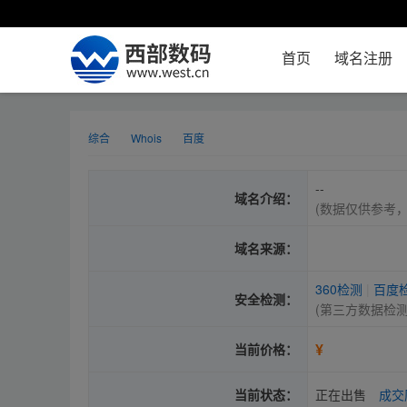
首页
域名注册
综合
Whois
百度
--
域名介绍：
(数据仅供参考
域名来源：
360检测
|
百度
安全检测：
(第三方数据检
¥
当前价格：
当前状态：
正在出售
成交