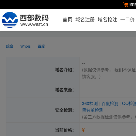
购
首页
域名注册
域名抢注
一口价
综合
Whois
百度
--
域名介绍：
(数据仅供参考， 我们不保证
馈客服。）
域名来源：
360检测
|
百度检测
|
QQ检
安全检测：
黑名单检测
(第三方数据检测仅供参考，
¥
当前价格：