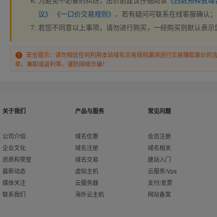
为避免不必要的纠纷，出价前建议仔细阅读
《西数预释放域
议》
《一口价交易规则》
，若有疑问可联系在线客服确认；
若您不同意以上事项，请勿进行购买，一经购买则默认表示
安全提示：请勿相信任何利用本站域名交易规则漏洞进行交易赚取差价的
单、兼职或返利等，谨防网络诈骗！
关于我们
产品与服务
常见问题
公司介绍
域名优惠
会员注册
企业文化
域名注册
域名相关
资质和荣誉
域名交易
建站入门
最新动态
虚拟主机
云服务/Vps
媒体关注
云服务器
支付/发票
联系我们
海外云主机
网站备案