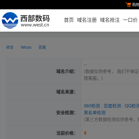
购
首页
域名注册
域名抢注
一口价
综合
Whois
百度
--
域名介绍：
(数据仅供参考， 我们不保证
馈客服。）
域名来源：
360检测
|
百度检测
|
QQ检
安全检测：
黑名单检测
(第三方数据检测仅供参考，
¥
当前价格：