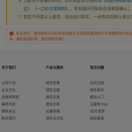
为避免不必要的纠纷，出价前建议仔细阅读
《西数预释放域
议》
《一口价交易规则》
，若有疑问可联系在线客服确认；
若您不同意以上事项，请勿进行购买，一经购买则默认表示
安全提示：请勿相信任何利用本站域名交易规则漏洞进行交易赚取差价的
单、兼职或返利等，谨防网络诈骗！
关于我们
产品与服务
常见问题
公司介绍
域名优惠
会员注册
企业文化
域名注册
域名相关
资质和荣誉
域名交易
建站入门
最新动态
虚拟主机
云服务/Vps
媒体关注
云服务器
支付/发票
联系我们
海外云主机
网站备案