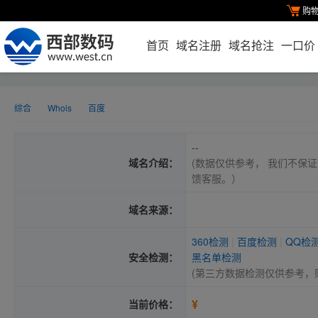
购
首页
域名注册
域名抢注
一口价
综合
Whois
百度
--
域名介绍：
(数据仅供参考， 我们不保证
馈客服。）
域名来源：
360检测
|
百度检测
|
QQ检
安全检测：
黑名单检测
(第三方数据检测仅供参考，
¥
当前价格：