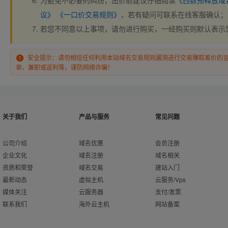
为避免不必要的纠纷，出价前建议仔细阅读
《西数预释放域
议》
《一口价交易规则》
，若有疑问可联系在线客服确认；
若您不同意以上事项，请勿进行购买，一经购买则默认表示
安全提示：请勿相信任何利用本站域名交易规则漏洞进行交易赚取差价的
单、兼职或返利等，谨防网络诈骗！
关于我们
产品与服务
常见问题
公司介绍
域名优惠
会员注册
企业文化
域名注册
域名相关
资质和荣誉
域名交易
建站入门
最新动态
虚拟主机
云服务/Vps
媒体关注
云服务器
支付/发票
联系我们
海外云主机
网站备案