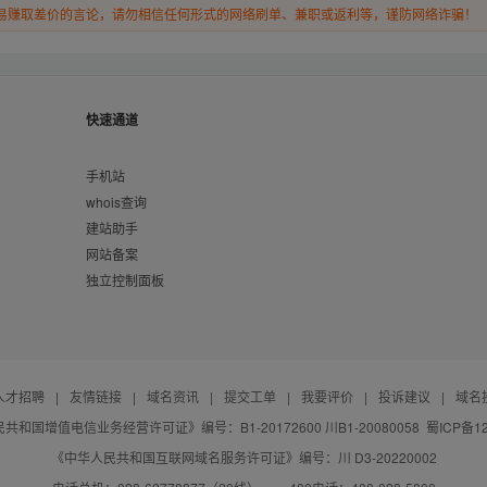
易赚取差价的言论，请勿相信任何形式的网络刷单、兼职或返利等，谨防网络诈骗！
快速通道
手机站
whois查询
建站助手
网站备案
独立控制面板
人才招聘
|
友情链接
|
域名资讯
|
提交工单
|
我要评价
|
投诉建议
|
域名
共和国增值电信业务经营许可证》编号：B1-20172600 川B1-20080058
蜀ICP备12
《中华人民共和国互联网域名服务许可证》编号：川 D3-20220002