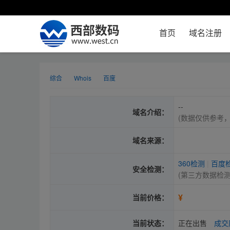
首页
域名注册
综合
Whois
百度
--
域名介绍：
(数据仅供参考
域名来源：
360检测
|
百度
安全检测：
(第三方数据检
¥
当前价格：
当前状态：
正在出售
成交