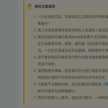
购买注意事项
一口价域名交易，买家购买后立即扣款并转移
重操作！
第三方域名需等待卖家将域名入库或转入我司
购买前请自行通过查询whois信息等方式仔细核
在工信部黑名单，被墙、被拦截（包括但不限定
况。一口价交易成功后无法撤销，西部数码不
请不要将购买的域名用于制作钓鱼诈骗色情等
您自行承担；
请您知悉并理解，您在我司平台进行域名交易的
的附加价值所产生的任何纠纷均与本平台无关
为避免不必要的纠纷，出价前建议仔细阅读
《
疑问可联系在线客服确认；
若您不同意以上事项，请勿进行购买，一经购