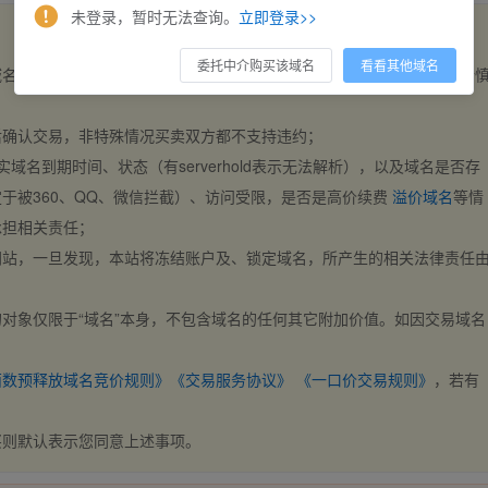
未登录，暂时无法查询。
立即登录>>
委托中介购买该域名
看看其他域名
域名，交易自动完成。买卖双方都不支持违约，一旦出价不支持撤销，请
后确认交易，非特殊情况买卖双方都不支持违约；
实域名到期时间、状态（有serverhold表示无法解析），以及域名是否存
于被360、QQ、微信拦截）、访问受限，是否是高价续费
溢价域名
等情
承担相关责任；
网站，一旦发现，本站将冻结账户及、锁定域名，所产生的相关法律责任
对象仅限于“域名”本身，不包含域名的任何其它附加价值。如因交易域名
；
西数预释放域名竞价规则》
《交易服务协议》
《一口价交易规则》
，若有
买则默认表示您同意上述事项。