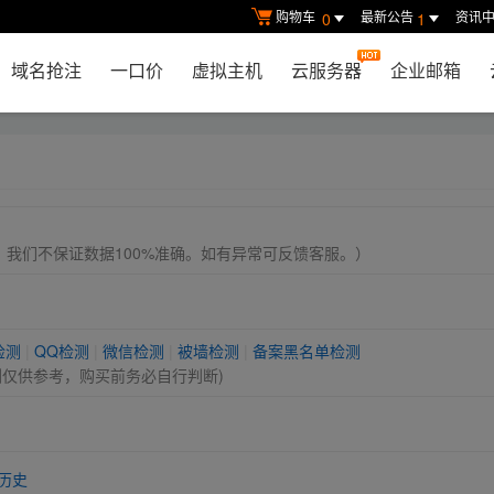
购物车
最新公告
资讯
0
1
域名抢注
一口价
虚拟主机
云服务器
企业邮箱
， 我们不保证数据100%准确。如有异常可反馈客服。）
检测
|
QQ检测
|
微信检测
|
被墙检测
|
备案黑名单检测
测仅供参考，购买前务必自行判断)
历史