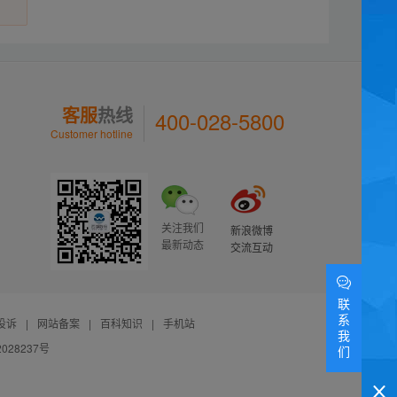
客服
热线
400-028-5800
Customer hotline
关注我们
新浪微博
最新动态
交流互动
联
系
投诉
|
网站备案
|
百科知识
|
手机站
我
028237号
们