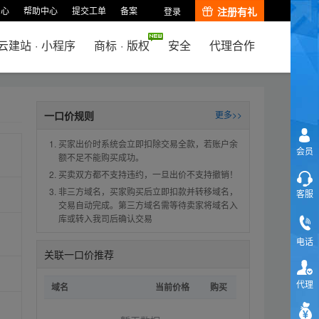
中心
帮助中心
提交工单
备案
注册有礼
登录
云建站
·
小程序
商标
·
版权
安全
代理合作
一口价规则
更多>>
买家出价时系统会立即扣除交易全款，若账户余
会员
额不足不能购买成功。
买卖双方都不支持违约，一旦出价不支持撤销！
非三方域名，买家购买后立即扣款并转移域名，
客服
交易自动完成。第三方域名需等待卖家将域名入
库或转入我司后确认交易
电话
关联一口价推荐
代理
域名
当前价格
购买