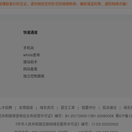
易赚取差价的言论，请勿相信任何形式的网络刷单、兼职或返利等，谨防网络诈骗！
快速通道
手机站
whois查询
建站助手
网站备案
独立控制面板
人才招聘
|
友情链接
|
域名资讯
|
提交工单
|
我要评价
|
投诉建议
|
域名
共和国增值电信业务经营许可证》编号：B1-20172600 川B1-20080058
蜀ICP备12
《中华人民共和国互联网域名服务许可证》编号：川 D3-20220002