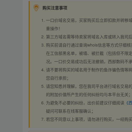
购买注意事项
一口价域名交易，买家购买后立即扣款并转移
重操作！
第三方域名需等待卖家将域名入库或转入我司
购买前请自行通过查询whois信息等方式仔细核
在工信部黑名单，被墙、被拦截（包括但不限定
况。一口价交易成功后无法撤销，西部数码不
请不要将购买的域名用于制作钓鱼诈骗色情等
您自行承担；
请您知悉并理解，您在我司平台进行域名交易的
的附加价值所产生的任何纠纷均与本平台无关
为避免不必要的纠纷，出价前建议仔细阅读
《
疑问可联系在线客服确认；
若您不同意以上事项，请勿进行购买，一经购