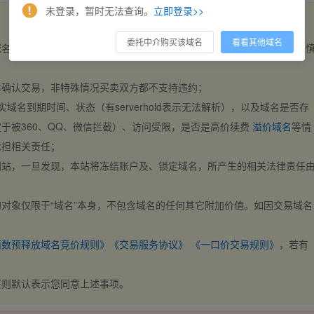
未登录，暂时无法查询。
立即登录>>
委托中介购买该域名
看看其他域名
域名，交易自动完成。买卖双方都不支持违约，一旦出价不支持撤销，请
后确认交易，非特殊情况买卖双方都不支持违约；
实域名到期时间、状态（有serverhold表示无法解析），以及域名是否存
于被360、QQ、微信拦截）、访问受限，是否是高价续费
溢价域名
等情
承担相关责任；
网站，一旦发现，本站将冻结账户及、锁定域名，所产生的相关法律责任
对象仅限于“域名”本身，不包含域名的任何其它附加价值。如因交易域名
；
西数预释放域名竞价规则》
《交易服务协议》
《一口价交易规则》
，若有
买则默认表示您同意上述事项。