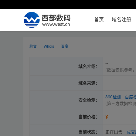
首页
域名注册
综合
Whois
百度
--
域名介绍：
(数据仅供参考
域名来源：
360检测
|
百度
安全检测：
(第三方数据检
¥
当前价格：
当前状态：
正在出售
成交