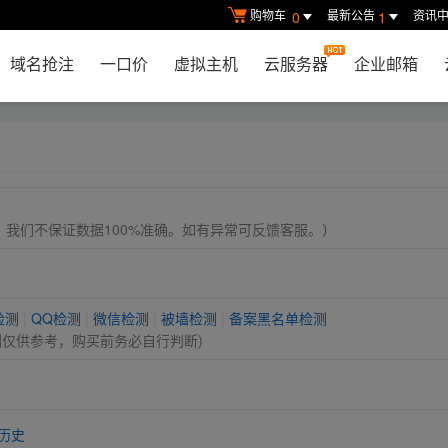
购物车
最新公告
资讯
0
1
域名抢注
一口价
虚拟主机
云服务器
企业邮箱
， 我们不保证数据100%准确。如有异常可反馈客服。）
检测
|
QQ检测
|
微信检测
|
被墙检测
|
备案黑名单检测
测仅供参考，购买前务必自行判断)
历史