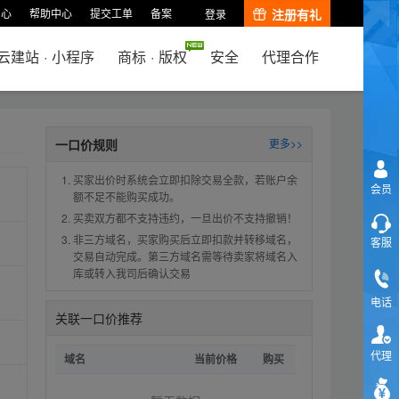
中心
帮助中心
提交工单
备案
注册有礼
登录
云建站
·
小程序
商标
·
版权
安全
代理合作
一口价规则
更多>>
买家出价时系统会立即扣除交易全款，若账户余
会员
额不足不能购买成功。
买卖双方都不支持违约，一旦出价不支持撤销！
非三方域名，买家购买后立即扣款并转移域名，
客服
交易自动完成。第三方域名需等待卖家将域名入
库或转入我司后确认交易
电话
关联一口价推荐
代理
域名
当前价格
购买