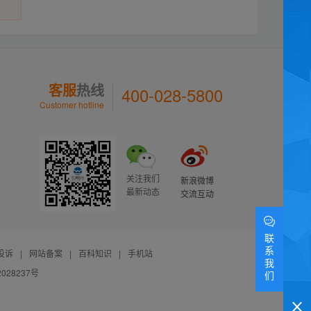
客服
热线
400-028-5800
Customer hotline
关注我们
新浪微博
最新动态
交流互动
联
系
投诉
|
网站备案
|
百科知识
|
手机站
我
028237号
们