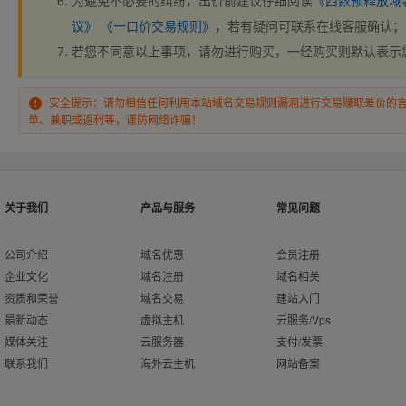
为避免不必要的纠纷，出价前建议仔细阅读
《西数预释放域
议》
《一口价交易规则》
，若有疑问可联系在线客服确认；
若您不同意以上事项，请勿进行购买，一经购买则默认表示
安全提示：请勿相信任何利用本站域名交易规则漏洞进行交易赚取差价的
单、兼职或返利等，谨防网络诈骗！
关于我们
产品与服务
常见问题
公司介绍
域名优惠
会员注册
企业文化
域名注册
域名相关
资质和荣誉
域名交易
建站入门
最新动态
虚拟主机
云服务/Vps
媒体关注
云服务器
支付/发票
联系我们
海外云主机
网站备案