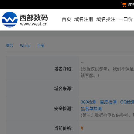
购
首页
域名注册
域名抢注
一口价
综合
Whois
百度
--
域名介绍：
(数据仅供参考， 我们不保证
馈客服。）
域名来源：
360检测
|
百度检测
|
QQ检
安全检测：
黑名单检测
(第三方数据检测仅供参考，
¥
当前价格：