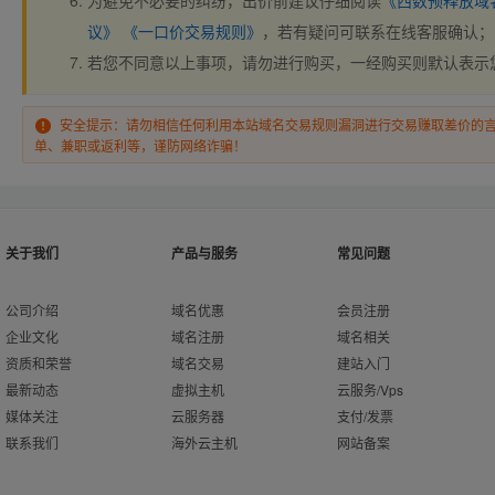
为避免不必要的纠纷，出价前建议仔细阅读
《西数预释放域
议》
《一口价交易规则》
，若有疑问可联系在线客服确认；
若您不同意以上事项，请勿进行购买，一经购买则默认表示
安全提示：请勿相信任何利用本站域名交易规则漏洞进行交易赚取差价的
单、兼职或返利等，谨防网络诈骗！
关于我们
产品与服务
常见问题
公司介绍
域名优惠
会员注册
企业文化
域名注册
域名相关
资质和荣誉
域名交易
建站入门
最新动态
虚拟主机
云服务/Vps
媒体关注
云服务器
支付/发票
联系我们
海外云主机
网站备案