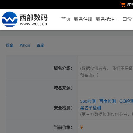
购
首页
域名注册
域名抢注
一口价
综合
Whois
百度
--
域名介绍：
(数据仅供参考， 我们不保证
馈客服。）
域名来源：
360检测
|
百度检测
|
QQ检
安全检测：
黑名单检测
(第三方数据检测仅供参考，
¥
当前价格：