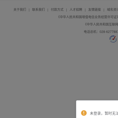
关于我们
|
联系我们
|
付款方式
|
人才招聘
|
友情链接
|
域名资
《中华人民共和国增值电信业务经营许可证》编号：B
《中华人民共和国互联网域
电话总机：028-627788
未登录，暂时无