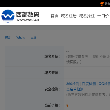
购
首页
域名注册
域名抢注
一口价
综合
Whois
百度
--
域名介绍：
(数据仅供参考， 我们不保证
馈客服。）
域名来源：
360检测
|
百度检测
|
QQ检
安全检测：
黑名单检测
(第三方数据检测仅供参考，
¥
当前价格：