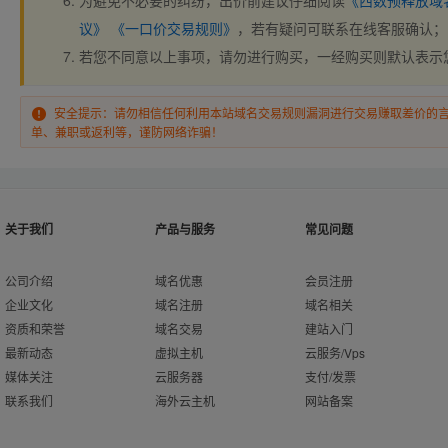
为避免不必要的纠纷，出价前建议仔细阅读
《西数预释放域
议》
《一口价交易规则》
，若有疑问可联系在线客服确认；
若您不同意以上事项，请勿进行购买，一经购买则默认表示
安全提示：请勿相信任何利用本站域名交易规则漏洞进行交易赚取差价的
单、兼职或返利等，谨防网络诈骗！
关于我们
产品与服务
常见问题
公司介绍
域名优惠
会员注册
企业文化
域名注册
域名相关
资质和荣誉
域名交易
建站入门
最新动态
虚拟主机
云服务/Vps
媒体关注
云服务器
支付/发票
联系我们
海外云主机
网站备案