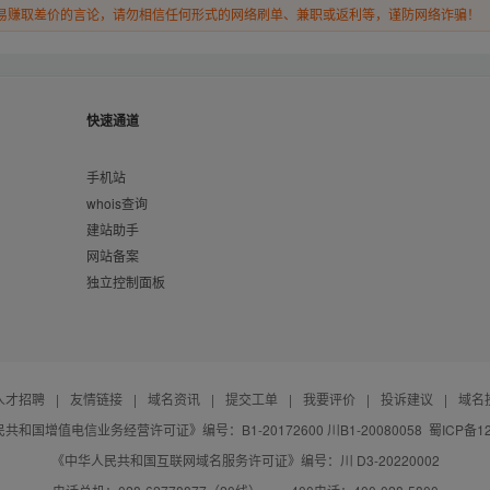
易赚取差价的言论，请勿相信任何形式的网络刷单、兼职或返利等，谨防网络诈骗！
快速通道
手机站
whois查询
建站助手
网站备案
独立控制面板
人才招聘
|
友情链接
|
域名资讯
|
提交工单
|
我要评价
|
投诉建议
|
域名
共和国增值电信业务经营许可证》编号：B1-20172600 川B1-20080058
蜀ICP备12
《中华人民共和国互联网域名服务许可证》编号：川 D3-20220002