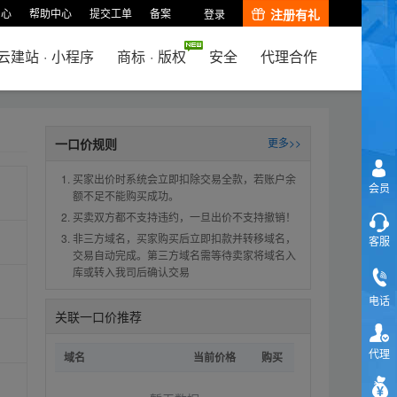
中心
帮助中心
提交工单
备案
注册有礼
登录
云建站
·
小程序
商标
·
版权
安全
代理合作
一口价规则
更多>>
买家出价时系统会立即扣除交易全款，若账户余
会员
额不足不能购买成功。
买卖双方都不支持违约，一旦出价不支持撤销！
非三方域名，买家购买后立即扣款并转移域名，
客服
交易自动完成。第三方域名需等待卖家将域名入
库或转入我司后确认交易
电话
关联一口价推荐
代理
域名
当前价格
购买