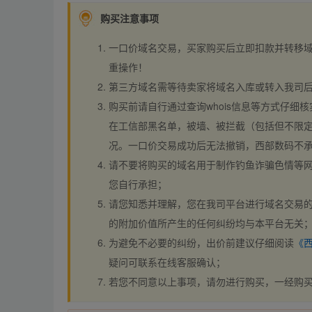
购买注意事项
一口价域名交易，买家购买后立即扣款并转移
重操作！
第三方域名需等待卖家将域名入库或转入我司
购买前请自行通过查询whois信息等方式仔细核
在工信部黑名单，被墙、被拦截（包括但不限定
况。一口价交易成功后无法撤销，西部数码不
请不要将购买的域名用于制作钓鱼诈骗色情等
您自行承担；
请您知悉并理解，您在我司平台进行域名交易的
的附加价值所产生的任何纠纷均与本平台无关
为避免不必要的纠纷，出价前建议仔细阅读
《
疑问可联系在线客服确认；
若您不同意以上事项，请勿进行购买，一经购