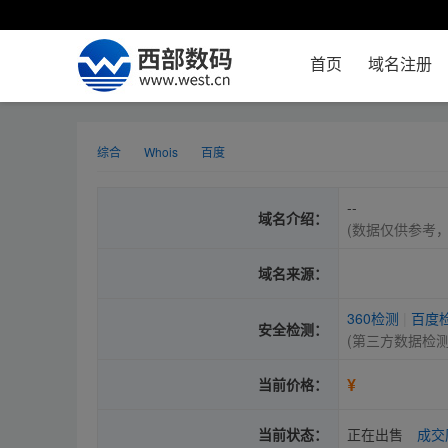
首页
域名注册
综合
Whois
百度
--
域名介绍：
(数据仅供参考
域名来源：
360检测
|
百度
安全检测：
(第三方数据检
¥
当前价格：
当前状态：
正在出售
成交