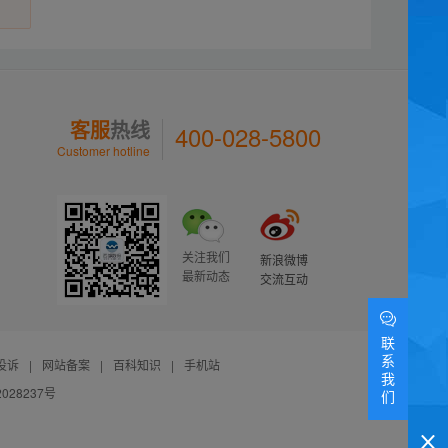
客服
热线
400-028-5800
Customer hotline
关注我们
新浪微博
最新动态
交流互动
联
系
投诉
|
网站备案
|
百科知识
|
手机站
我
028237号
们