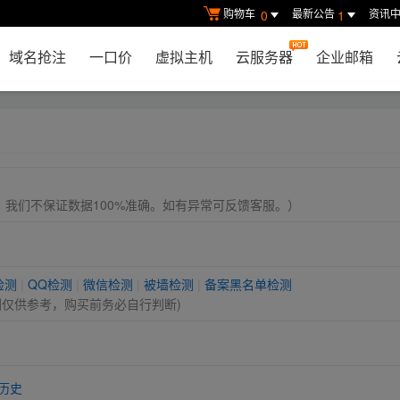
购物车
最新公告
资讯
0
1
域名抢注
一口价
虚拟主机
云服务器
企业邮箱
， 我们不保证数据100%准确。如有异常可反馈客服。）
检测
|
QQ检测
|
微信检测
|
被墙检测
|
备案黑名单检测
测仅供参考，购买前务必自行判断)
历史