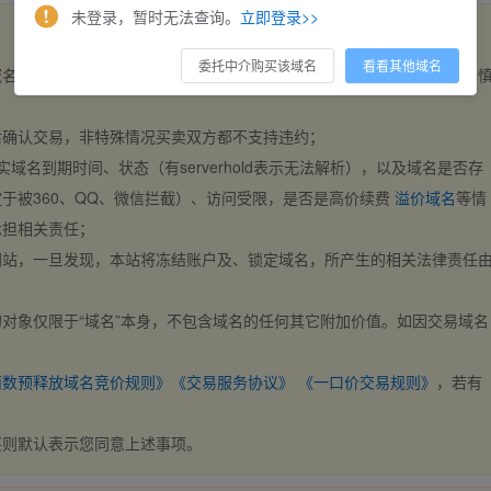
未登录，暂时无法查询。
立即登录>>
委托中介购买该域名
看看其他域名
域名，交易自动完成。买卖双方都不支持违约，一旦出价不支持撤销，请
后确认交易，非特殊情况买卖双方都不支持违约；
实域名到期时间、状态（有serverhold表示无法解析），以及域名是否存
于被360、QQ、微信拦截）、访问受限，是否是高价续费
溢价域名
等情
承担相关责任；
网站，一旦发现，本站将冻结账户及、锁定域名，所产生的相关法律责任
对象仅限于“域名”本身，不包含域名的任何其它附加价值。如因交易域名
；
西数预释放域名竞价规则》
《交易服务协议》
《一口价交易规则》
，若有
买则默认表示您同意上述事项。