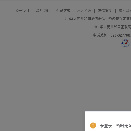
关于我们
|
联系我们
|
付款方式
|
人才招聘
|
友情链接
|
域名资
《中华人民共和国增值电信业务经营许可证》编号：B
《中华人民共和国互联网域
电话总机：028-627788
未登录，暂时无