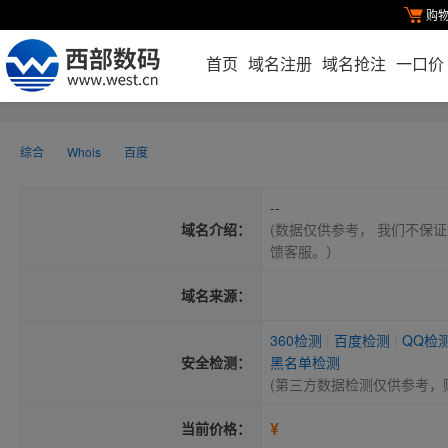
购
首页
域名注册
域名抢注
一口价
综合
Whois
百度
--
域名介绍：
(数据仅供参考， 我们不保证
馈客服。）
域名来源：
360检测
|
百度检测
|
QQ检
安全检测：
黑名单检测
(第三方数据检测仅供参考，
¥
当前价格：