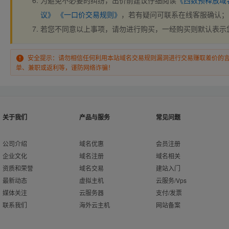
为避免不必要的纠纷，出价前建议仔细阅读
《西数预释放域
议》
《一口价交易规则》
，若有疑问可联系在线客服确认；
若您不同意以上事项，请勿进行购买，一经购买则默认表示
安全提示：请勿相信任何利用本站域名交易规则漏洞进行交易赚取差价的
单、兼职或返利等，谨防网络诈骗！
关于我们
产品与服务
常见问题
公司介绍
域名优惠
会员注册
企业文化
域名注册
域名相关
资质和荣誉
域名交易
建站入门
最新动态
虚拟主机
云服务/Vps
媒体关注
云服务器
支付/发票
联系我们
海外云主机
网站备案