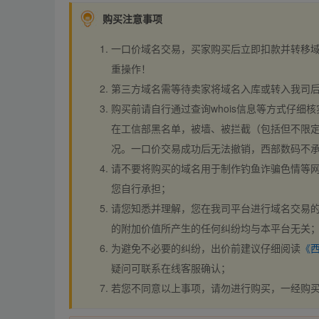
购买注意事项
一口价域名交易，买家购买后立即扣款并转移
重操作！
第三方域名需等待卖家将域名入库或转入我司
购买前请自行通过查询whois信息等方式仔细核
在工信部黑名单，被墙、被拦截（包括但不限定
况。一口价交易成功后无法撤销，西部数码不
请不要将购买的域名用于制作钓鱼诈骗色情等
您自行承担；
请您知悉并理解，您在我司平台进行域名交易的
的附加价值所产生的任何纠纷均与本平台无关
为避免不必要的纠纷，出价前建议仔细阅读
《
疑问可联系在线客服确认；
若您不同意以上事项，请勿进行购买，一经购