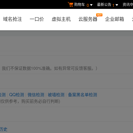
购物车
最新公告
资讯
0
1
域名抢注
一口价
虚拟主机
云服务器
企业邮箱
， 我们不保证数据100%准确。如有异常可反馈客服。）
检测
|
QQ检测
|
微信检测
|
被墙检测
|
备案黑名单检测
测仅供参考，购买前务必自行判断)
历史