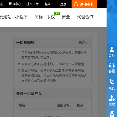
中心
帮助中心
提交工单
备案
注册有礼
登录
云建站
·
小程序
商标
·
版权
安全
代理合作
一口价规则
更多>>
买家出价时系统会立即扣除交易全款，若账户余
会员
额不足不能购买成功。
买卖双方都不支持违约，一旦出价不支持撤销！
非三方域名，买家购买后立即扣款并转移域名，
客服
交易自动完成。第三方域名需等待卖家将域名入
库或转入我司后确认交易
电话
关联一口价推荐
代理
域名
当前价格
购买