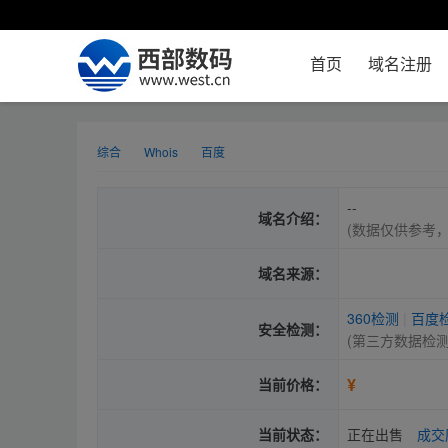
首页
域名注册
综合
Whois
百度
--
域名介绍：
(数据仅供参考
域名来源：
360检测
|
百度
安全检测：
(第三方数据检
¥
当前价格：
当前状态：
正在出售
成交