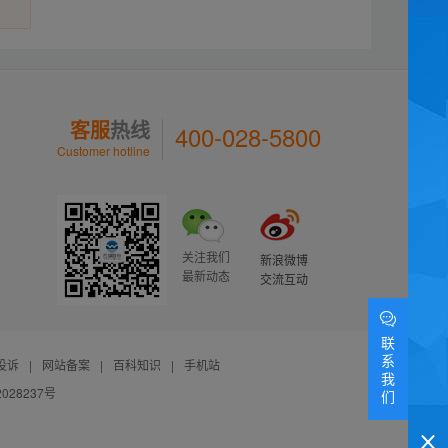
客服
热线
400-028-5800
Customer hotline
关注我们
新浪微博
最新动态
交流互动
联
系
投诉
|
网站备案
|
百科知识
|
手机站
我
028237号
们