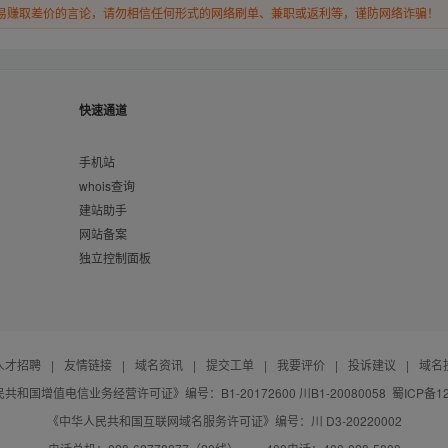
易赚取差价的言论，请勿相信任何形式的网络刷单、兼职或返利等，谨防网络诈骗！
快速通道
手机站
whois查询
建站助手
网站备案
独立控制面板
人才招聘
|
友情链接
|
域名资讯
|
提交工单
|
我要评价
|
投诉建议
|
域名
共和国增值电信业务经营许可证》编号：B1-20172600 川B1-20080058
蜀ICP备12
《中华人民共和国互联网域名服务许可证》编号：川 D3-20220002