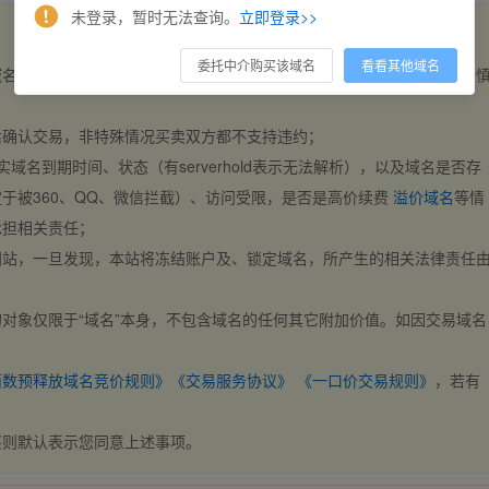
未登录，暂时无法查询。
立即登录>>
委托中介购买该域名
看看其他域名
域名，交易自动完成。买卖双方都不支持违约，一旦出价不支持撤销，请
后确认交易，非特殊情况买卖双方都不支持违约；
实域名到期时间、状态（有serverhold表示无法解析），以及域名是否存
于被360、QQ、微信拦截）、访问受限，是否是高价续费
溢价域名
等情
承担相关责任；
网站，一旦发现，本站将冻结账户及、锁定域名，所产生的相关法律责任
对象仅限于“域名”本身，不包含域名的任何其它附加价值。如因交易域名
；
西数预释放域名竞价规则》
《交易服务协议》
《一口价交易规则》
，若有
买则默认表示您同意上述事项。