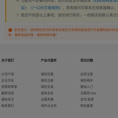
为避免不必要的纠纷，出价前建议仔细阅读
《西数预释放域
议》
《一口价交易规则》
，若有疑问可联系在线客服确认；
若您不同意以上事项，请勿进行购买，一经购买则默认表示
安全提示：请勿相信任何利用本站域名交易规则漏洞进行交易赚取差价的
单、兼职或返利等，谨防网络诈骗！
关于我们
产品与服务
常见问题
公司介绍
域名优惠
会员注册
企业文化
域名注册
域名相关
资质和荣誉
域名交易
建站入门
最新动态
虚拟主机
云服务/Vps
媒体关注
云服务器
支付/发票
联系我们
海外云主机
网站备案