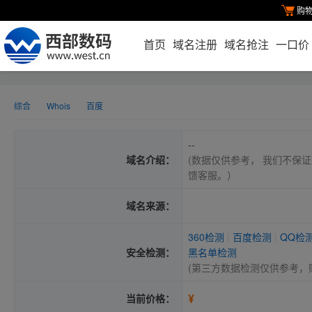
购
首页
域名注册
域名抢注
一口价
综合
Whois
百度
--
域名介绍：
(数据仅供参考， 我们不保证
馈客服。）
域名来源：
360检测
|
百度检测
|
QQ检
安全检测：
黑名单检测
(第三方数据检测仅供参考，
¥
当前价格：