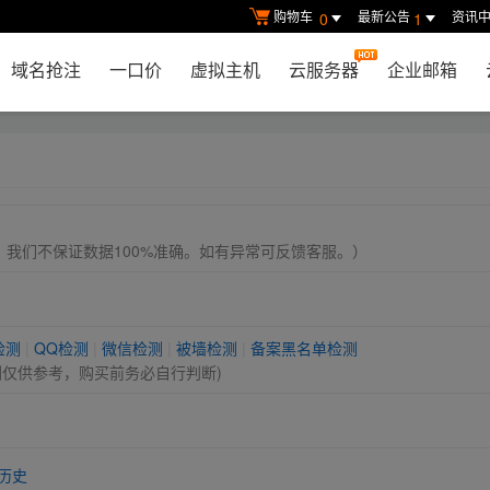
购物车
最新公告
资讯
0
1
域名抢注
一口价
虚拟主机
云服务器
企业邮箱
， 我们不保证数据100%准确。如有异常可反馈客服。）
检测
|
QQ检测
|
微信检测
|
被墙检测
|
备案黑名单检测
测仅供参考，购买前务必自行判断)
历史