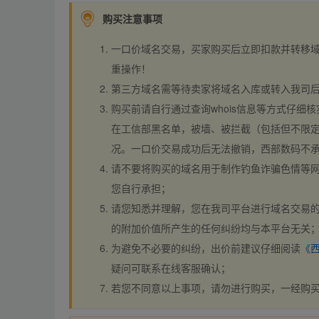
购买注意事项
一口价域名交易，买家购买后立即扣款并转移
重操作！
第三方域名需等待卖家将域名入库或转入我司
购买前请自行通过查询whois信息等方式仔细核
在工信部黑名单，被墙、被拦截（包括但不限定
况。一口价交易成功后无法撤销，西部数码不
请不要将购买的域名用于制作钓鱼诈骗色情等
您自行承担；
请您知悉并理解，您在我司平台进行域名交易的
的附加价值所产生的任何纠纷均与本平台无关
为避免不必要的纠纷，出价前建议仔细阅读
《
疑问可联系在线客服确认；
若您不同意以上事项，请勿进行购买，一经购