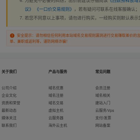
为避免不必要的纠纷，出价前建议仔细阅读
《西数预释放域
议》
《一口价交易规则》
，若有疑问可联系在线客服确认；
若您不同意以上事项，请勿进行购买，一经购买则默认表示
安全提示：请勿相信任何利用本站域名交易规则漏洞进行交易赚取差价的
单、兼职或返利等，谨防网络诈骗！
关于我们
产品与服务
常见问题
公司介绍
域名优惠
会员注册
企业文化
域名注册
域名相关
资质和荣誉
域名交易
建站入门
最新动态
虚拟主机
云服务/Vps
媒体关注
云服务器
支付/发票
联系我们
海外云主机
网站备案