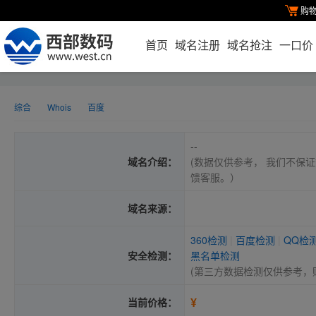
购
首页
域名注册
域名抢注
一口价
综合
Whois
百度
--
域名介绍：
(数据仅供参考， 我们不保证
馈客服。）
域名来源：
360检测
|
百度检测
|
QQ检
安全检测：
黑名单检测
(第三方数据检测仅供参考，
¥
当前价格：