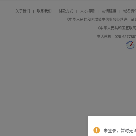
关于我们
|
联系我们
|
付款方式
|
人才招聘
|
友情链接
|
域名资
《中华人民共和国增值电信业务经营许可证》编号：B
《中华人民共和国互联网域
电话总机：028-627788
未登录，暂时无