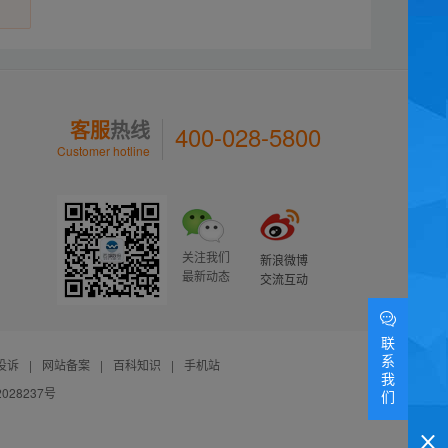
客服
热线
400-028-5800
Customer hotline
关注我们
新浪微博
最新动态
交流互动
联
系
投诉
|
网站备案
|
百科知识
|
手机站
我
028237号
们