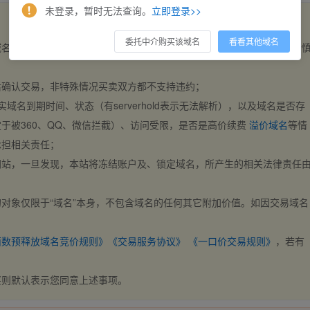
未登录，暂时无法查询。
立即登录>>
委托中介购买该域名
看看其他域名
域名，交易自动完成。买卖双方都不支持违约，一旦出价不支持撤销，请
后确认交易，非特殊情况买卖双方都不支持违约；
实域名到期时间、状态（有serverhold表示无法解析），以及域名是否存
于被360、QQ、微信拦截）、访问受限，是否是高价续费
溢价域名
等情
承担相关责任；
网站，一旦发现，本站将冻结账户及、锁定域名，所产生的相关法律责任
对象仅限于“域名”本身，不包含域名的任何其它附加价值。如因交易域名
；
西数预释放域名竞价规则》
《交易服务协议》
《一口价交易规则》
，若有
买则默认表示您同意上述事项。