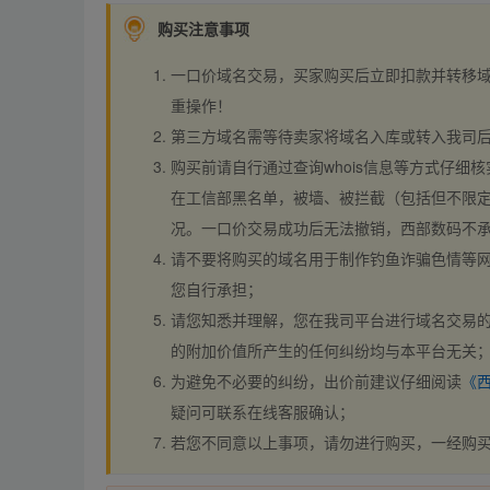
购买注意事项
一口价域名交易，买家购买后立即扣款并转移
重操作！
第三方域名需等待卖家将域名入库或转入我司
购买前请自行通过查询whois信息等方式仔细核
在工信部黑名单，被墙、被拦截（包括但不限定
况。一口价交易成功后无法撤销，西部数码不
请不要将购买的域名用于制作钓鱼诈骗色情等
您自行承担；
请您知悉并理解，您在我司平台进行域名交易的
的附加价值所产生的任何纠纷均与本平台无关
为避免不必要的纠纷，出价前建议仔细阅读
《
疑问可联系在线客服确认；
若您不同意以上事项，请勿进行购买，一经购