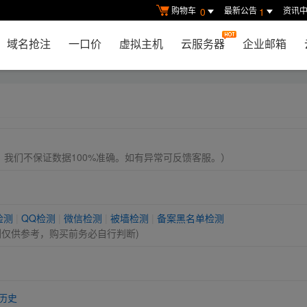
购物车
最新公告
资讯
0
1
域名抢注
一口价
虚拟主机
云服务器
企业邮箱
， 我们不保证数据100%准确。如有异常可反馈客服。）
检测
|
QQ检测
|
微信检测
|
被墙检测
|
备案黑名单检测
测仅供参考，购买前务必自行判断)
历史