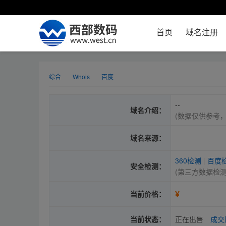
首页
域名注册
综合
Whois
百度
--
域名介绍：
(数据仅供参考
域名来源：
360检测
|
百度
安全检测：
(第三方数据检
¥
当前价格：
当前状态：
正在出售
成交