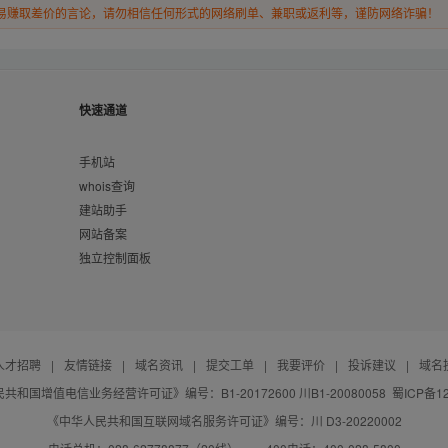
易赚取差价的言论，请勿相信任何形式的网络刷单、兼职或返利等，谨防网络诈骗！
快速通道
手机站
whois查询
建站助手
网站备案
独立控制面板
人才招聘
|
友情链接
|
域名资讯
|
提交工单
|
我要评价
|
投诉建议
|
域名
共和国增值电信业务经营许可证》编号：B1-20172600 川B1-20080058
蜀ICP备12
《中华人民共和国互联网域名服务许可证》编号：川 D3-20220002