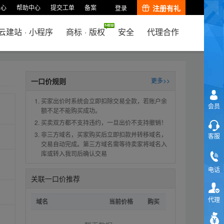
中心
帮助中心
提交工单
备案
注册有礼
登录
云建站
·
小程序
商标
·
版权
安全
代理合作
一口价规则
更多>>
买家出价时系统会立即扣除交易全款，若账户余
会员
额不足不能购买成功。
买卖双方都不支持违约，一旦出价不支持撤销！
非三方域名，买家购买后立即扣款并转移域名，
客服
交易自动完成。第三方域名需等待卖家将域名入
库或转入我司后确认交易
电话
关联一口价推荐
代理
域名
当前价格
购买