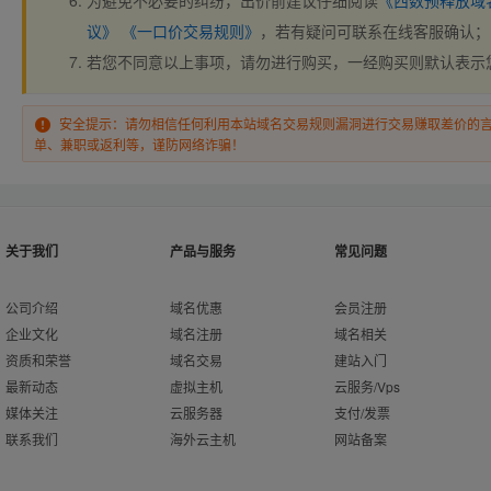
为避免不必要的纠纷，出价前建议仔细阅读
《西数预释放域
议》
《一口价交易规则》
，若有疑问可联系在线客服确认；
若您不同意以上事项，请勿进行购买，一经购买则默认表示
安全提示：请勿相信任何利用本站域名交易规则漏洞进行交易赚取差价的
单、兼职或返利等，谨防网络诈骗！
关于我们
产品与服务
常见问题
公司介绍
域名优惠
会员注册
企业文化
域名注册
域名相关
资质和荣誉
域名交易
建站入门
最新动态
虚拟主机
云服务/Vps
媒体关注
云服务器
支付/发票
联系我们
海外云主机
网站备案