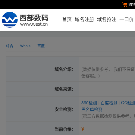
购
首页
域名注册
域名抢注
一口价
综合
Whois
百度
--
域名介绍：
(数据仅供参考， 我们不保证
馈客服。）
域名来源：
360检测
|
百度检测
|
QQ检
安全检测：
黑名单检测
(第三方数据检测仅供参考，
¥
当前价格：