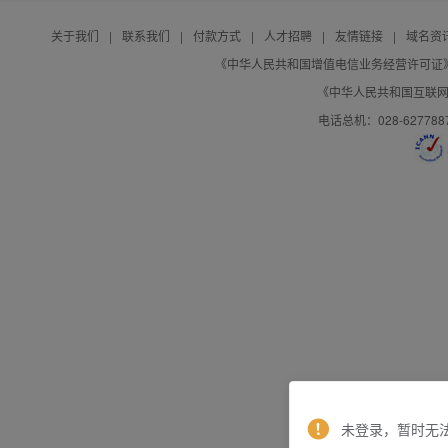
关于我们
|
联系我们
|
付款方式
|
人才招聘
|
友情链接
|
域名资
《中华人民共和国增值电信业务经营许可证》编号：B
《中华人民共和国互联网域
电话总机：028-627788
未登录，暂时无