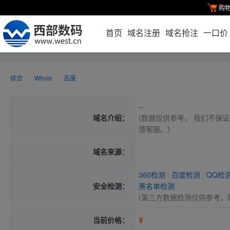
购
首页
域名注册
域名抢注
一口价
综合
Whois
百度
--
域名介绍：
(数据仅供参考， 我们不保证
馈客服。）
域名来源：
360检测
|
百度检测
|
QQ检
安全检测：
黑名单检测
(第三方数据检测仅供参考，
¥
当前价格：