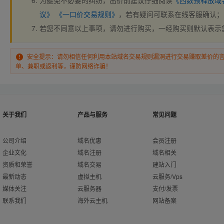
为避免不必要的纠纷，出价前建议仔细阅读
《西数预释放域
议》
《一口价交易规则》
，若有疑问可联系在线客服确认；
若您不同意以上事项，请勿进行购买，一经购买则默认表示
安全提示：请勿相信任何利用本站域名交易规则漏洞进行交易赚取差价的
单、兼职或返利等，谨防网络诈骗！
关于我们
产品与服务
常见问题
公司介绍
域名优惠
会员注册
企业文化
域名注册
域名相关
资质和荣誉
域名交易
建站入门
最新动态
虚拟主机
云服务/Vps
媒体关注
云服务器
支付/发票
联系我们
海外云主机
网站备案