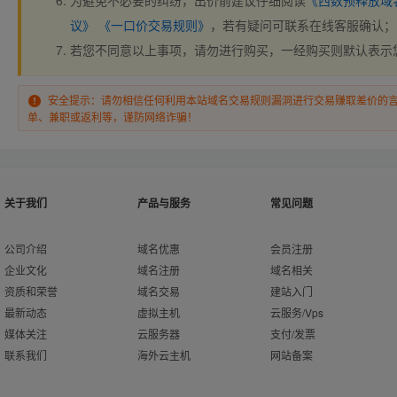
为避免不必要的纠纷，出价前建议仔细阅读
《西数预释放域
议》
《一口价交易规则》
，若有疑问可联系在线客服确认；
若您不同意以上事项，请勿进行购买，一经购买则默认表示
安全提示：请勿相信任何利用本站域名交易规则漏洞进行交易赚取差价的
单、兼职或返利等，谨防网络诈骗！
关于我们
产品与服务
常见问题
公司介绍
域名优惠
会员注册
企业文化
域名注册
域名相关
资质和荣誉
域名交易
建站入门
最新动态
虚拟主机
云服务/Vps
媒体关注
云服务器
支付/发票
联系我们
海外云主机
网站备案