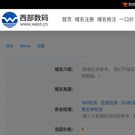
购
首页
域名注册
域名抢注
一口价
综合
Whois
百度
--
域名介绍：
(数据仅供参考， 我们不保证
馈客服。）
域名来源：
360检测
|
百度检测
|
QQ检
安全检测：
黑名单检测
(第三方数据检测仅供参考，
¥
当前价格：