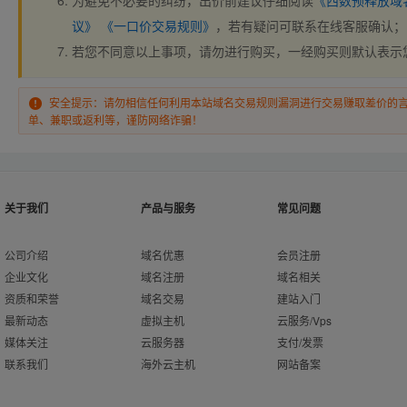
为避免不必要的纠纷，出价前建议仔细阅读
《西数预释放域
议》
《一口价交易规则》
，若有疑问可联系在线客服确认；
若您不同意以上事项，请勿进行购买，一经购买则默认表示
安全提示：请勿相信任何利用本站域名交易规则漏洞进行交易赚取差价的
单、兼职或返利等，谨防网络诈骗！
关于我们
产品与服务
常见问题
公司介绍
域名优惠
会员注册
企业文化
域名注册
域名相关
资质和荣誉
域名交易
建站入门
最新动态
虚拟主机
云服务/Vps
媒体关注
云服务器
支付/发票
联系我们
海外云主机
网站备案