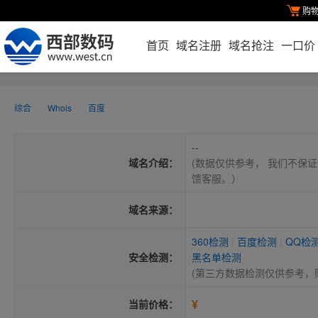
购
首页
域名注册
域名抢注
一口价
综合
Whois
百度
--
域名介绍：
(数据仅供参考， 我们不保证
馈客服。）
域名来源：
360检测
|
百度检测
|
QQ检
安全检测：
黑名单检测
(第三方数据检测仅供参考，
¥
当前价格：