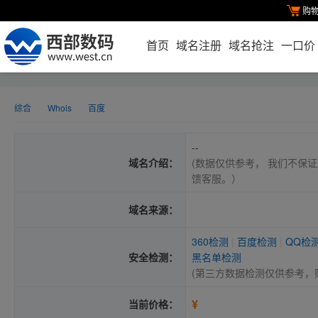
购
首页
域名注册
域名抢注
一口价
综合
Whois
百度
--
域名介绍：
(数据仅供参考， 我们不保证
馈客服。）
域名来源：
360检测
|
百度检测
|
QQ检
安全检测：
黑名单检测
(第三方数据检测仅供参考，
¥
当前价格：