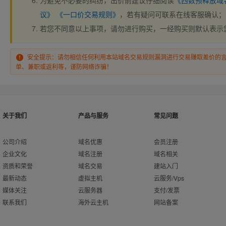
为避免不必要的纠纷，出价前建议仔细阅读
《西数预释放域
议》
《一口价交易规则》
，若有疑问可联系在线客服确认；
若您不同意以上事项，请勿进行购买，一经购买则默认表示
安全提示：请勿相信任何利用本站域名交易规则漏洞进行交易赚取差价的
单、兼职或返利等，谨防网络诈骗！
关于我们
产品与服务
常见问题
公司介绍
域名优惠
会员注册
企业文化
域名注册
域名相关
资质和荣誉
域名交易
建站入门
最新动态
虚拟主机
云服务/Vps
媒体关注
云服务器
支付/发票
联系我们
海外云主机
网站备案