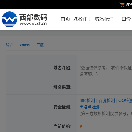
购
首页
域名注册
域名抢注
一口价
综合
Whois
百度
--
域名介绍：
(数据仅供参考， 我们不保证
馈客服。）
域名来源：
360检测
|
百度检测
|
QQ检
安全检测：
黑名单检测
(第三方数据检测仅供参考，
¥
当前价格：