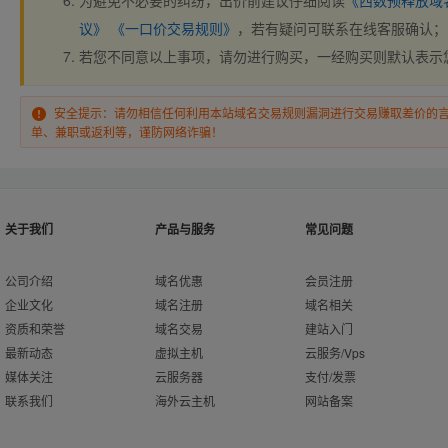
为避免不必要的纠纷，出价前建议仔细阅读
《西数预释放域
议》
《一口价交易规则》
，若有疑问可联系在线客服确认；
若您不同意以上事项，请勿进行购买，一经购买则默认表示
安全提示：请勿相信任何利用本站域名交易规则漏洞进行交易赚取差价的
单、兼职或返利等，谨防网络诈骗！
关于我们
产品与服务
常见问题
公司介绍
域名优惠
会员注册
企业文化
域名注册
域名相关
资质和荣誉
域名交易
建站入门
最新动态
虚拟主机
云服务/Vps
媒体关注
云服务器
支付/发票
联系我们
海外云主机
网站备案