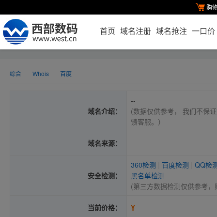
购
首页
域名注册
域名抢注
一口价
综合
Whois
百度
--
域名介绍：
(数据仅供参考， 我们不保证
馈客服。）
域名来源：
360检测
|
百度检测
|
QQ检
安全检测：
黑名单检测
(第三方数据检测仅供参考，
¥
当前价格：