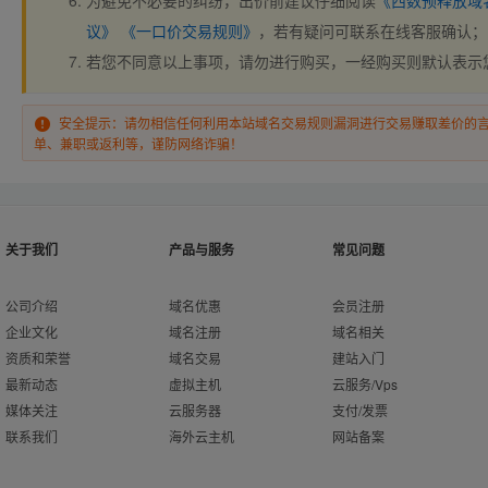
为避免不必要的纠纷，出价前建议仔细阅读
《西数预释放域
议》
《一口价交易规则》
，若有疑问可联系在线客服确认；
若您不同意以上事项，请勿进行购买，一经购买则默认表示
安全提示：请勿相信任何利用本站域名交易规则漏洞进行交易赚取差价的
单、兼职或返利等，谨防网络诈骗！
关于我们
产品与服务
常见问题
公司介绍
域名优惠
会员注册
企业文化
域名注册
域名相关
资质和荣誉
域名交易
建站入门
最新动态
虚拟主机
云服务/Vps
媒体关注
云服务器
支付/发票
联系我们
海外云主机
网站备案