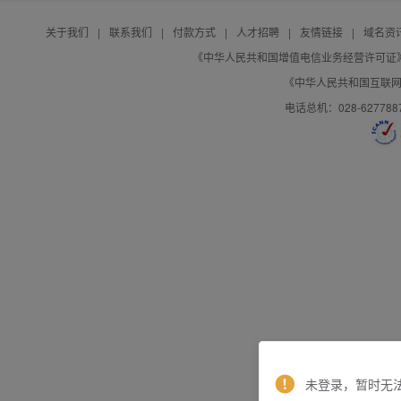
关于我们
|
联系我们
|
付款方式
|
人才招聘
|
友情链接
|
域名资
《中华人民共和国增值电信业务经营许可证》编号：B
《中华人民共和国互联网域
电话总机：028-627788
未登录，暂时无