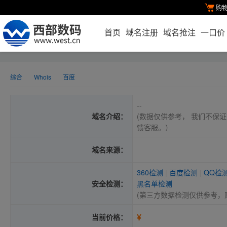
购
首页
域名注册
域名抢注
一口价
综合
Whois
百度
--
域名介绍：
(数据仅供参考， 我们不保证
馈客服。）
域名来源：
360检测
|
百度检测
|
QQ检
安全检测：
黑名单检测
(第三方数据检测仅供参考，
¥
当前价格：