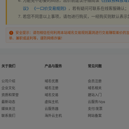
为避免不必要的纠纷，出价前建议仔细阅读
《西数预释放域
议》
《一口价交易规则》
，若有疑问可联系在线客服确认；
若您不同意以上事项，请勿进行购买，一经购买则默认表示
安全提示：请勿相信任何利用本站域名交易规则漏洞进行交易赚取差价的
单、兼职或返利等，谨防网络诈骗！
关于我们
产品与服务
常见问题
公司介绍
域名优惠
会员注册
企业文化
域名注册
域名相关
资质和荣誉
域名交易
建站入门
最新动态
虚拟主机
云服务/Vps
媒体关注
云服务器
支付/发票
联系我们
海外云主机
网站备案