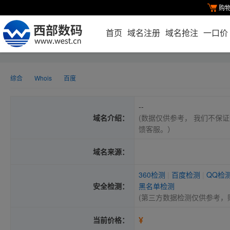
购
首页
域名注册
域名抢注
一口价
综合
Whois
百度
--
域名介绍：
(数据仅供参考， 我们不保证
馈客服。）
域名来源：
360检测
|
百度检测
|
QQ检
安全检测：
黑名单检测
(第三方数据检测仅供参考，
¥
当前价格：