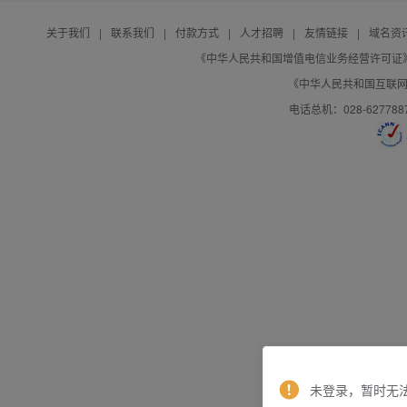
关于我们
|
联系我们
|
付款方式
|
人才招聘
|
友情链接
|
域名资
《中华人民共和国增值电信业务经营许可证》编号：B
《中华人民共和国互联网域
电话总机：028-627788
未登录，暂时无