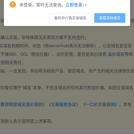
未登录，暂时无法查询。
立即登录>>
委托中介购买该域名
看看其他域名
域名，交易自动完成。买卖双方都不支持违约，一旦出价不支持撤销，请
后确认交易，非特殊情况买卖双方都不支持违约；
实域名到期时间、状态（有serverhold表示无法解析），以及域名是否存
于被360、QQ、微信拦截）、访问受限，是否是高价续费
溢价域名
等情
承担相关责任；
网站，一旦发现，本站将冻结账户及、锁定域名，所产生的相关法律责任
对象仅限于“域名”本身，不包含域名的任何其它附加价值。如因交易域名
；
西数预释放域名竞价规则》
《交易服务协议》
《一口价交易规则》
，若有
买则默认表示您同意上述事项。