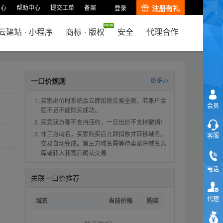
中心
帮助中心
提交工单
备案
注册有礼
登录
云建站
·
小程序
商标
·
版权
安全
代理合作
一口价规则
更多>>
买家出价时系统会立即扣除交易全款，若账户余
会员
额不足不能购买成功。
买卖双方都不支持违约，一旦出价不支持撤销！
非三方域名，买家购买后立即扣款并转移域名，
客服
交易自动完成。第三方域名需等待卖家将域名入
库或转入我司后确认交易
电话
关联一口价推荐
代理
域名
当前价格
购买