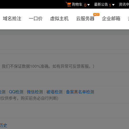
购物车
最新公告
资讯
0
1
域名抢注
一口价
虚拟主机
云服务器
企业邮箱
， 我们不保证数据100%准确。如有异常可反馈客服。）
检测
|
QQ检测
|
微信检测
|
被墙检测
|
备案黑名单检测
测仅供参考，购买前务必自行判断)
历史