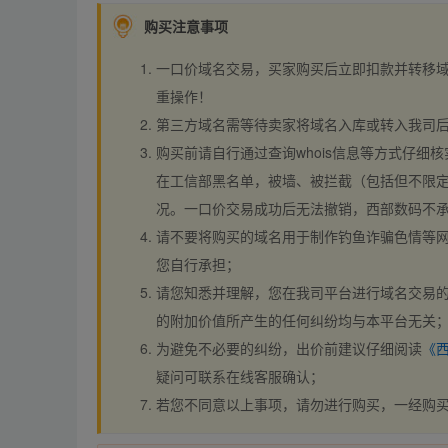
购买注意事项
一口价域名交易，买家购买后立即扣款并转移
重操作！
第三方域名需等待卖家将域名入库或转入我司
购买前请自行通过查询whois信息等方式仔细核
在工信部黑名单，被墙、被拦截（包括但不限定
况。一口价交易成功后无法撤销，西部数码不
请不要将购买的域名用于制作钓鱼诈骗色情等
您自行承担；
请您知悉并理解，您在我司平台进行域名交易的
的附加价值所产生的任何纠纷均与本平台无关
为避免不必要的纠纷，出价前建议仔细阅读
《
疑问可联系在线客服确认；
若您不同意以上事项，请勿进行购买，一经购