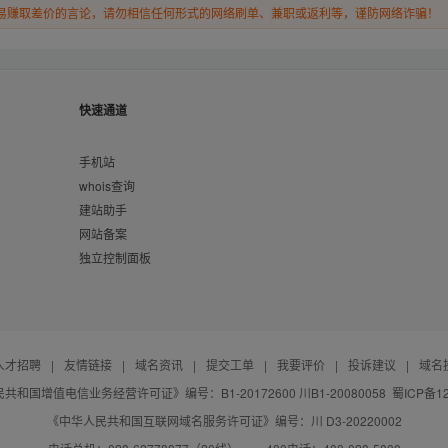
易赚取差价的言论，请勿相信任何形式的网络刷单、兼职或返利等，谨防网络诈骗！
快速通道
手机站
whois查询
建站助手
网站备案
独立控制面板
人才招聘
|
友情链接
|
域名资讯
|
提交工单
|
我要评价
|
投诉建议
|
域名
共和国增值电信业务经营许可证》编号：B1-20172600 川B1-20080058
蜀ICP备12
《中华人民共和国互联网域名服务许可证》编号：川 D3-20220002