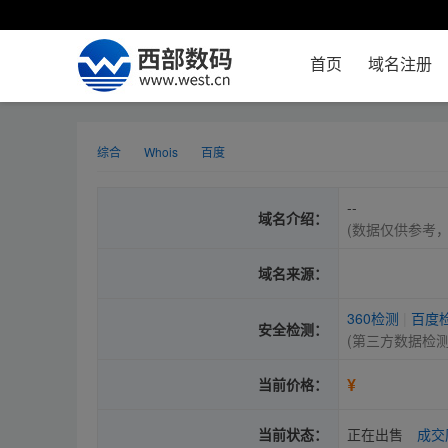
首页
域名注册
综合
Whois
百度
--
域名介绍：
(数据仅供参考
域名来源：
360检测
|
百度
安全检测：
(第三方数据检
¥
当前价格：
当前状态：
正在出售
成交