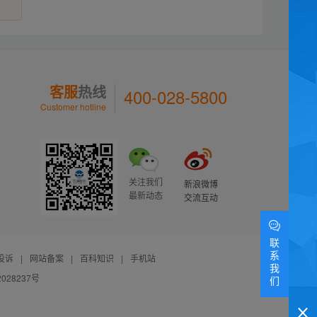
客服
热线
400-028-5800
Customer hotline
关注我们
新浪微博
最新动态
交流互动
联
系
投诉
|
网站备案
|
百科知识
|
手机站
我
028237号
们